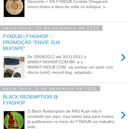
Desconto + 5% FYADUB Contato Chegaram
novos títulos e itens de volta no estoque, s...
sexta-feira, 21 de setembro de 2012
FYADUB | FYASHOP ::
PROMOÇÃO "ENVIE SUA
MIXTAPE"
›
De 20/09/2012 até 30/11/2012 o
WWW.FYASHOP.COM.BR e o
WWW.FYADUB.COM vai sortear um pack com
discos (vinil), record bag, adaptado...
sexta-feira, 2 de dezembro de 2011
BLACK REDEMPTION @
FYASHOP
›
O Black Redemption de RAS Kush não é
novidade por aqui, mas talvez seja para muitos,
já publicamos no inicio do FYADUB um trabalho
sobr...