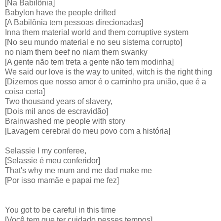
[Na Babilônia]
Babylon have the people drifted
[A Babilônia tem pessoas direcionadas]
Inna them material world and them corruptive system
[No seu mundo material e no seu sistema corrupto]
no niam them beef no niam them swanky
[A gente não tem treta a gente não tem modinha]
We said our love is the way to united, witch is the right thing
[Dizemos que nosso amor é o caminho pra união, que é a
coisa certa]
Two thousand years of slavery,
[Dois mil anos de escravidão]
Brainwashed me people with story
[Lavagem cerebral do meu povo com a história]
Selassie I my conferee,
[Selassie é meu conferidor]
That's why me mum and me dad make me
[Por isso mamãe e papai me fez]
You got to be careful in this time
[Você tem que ter cuidado nesses tempos]