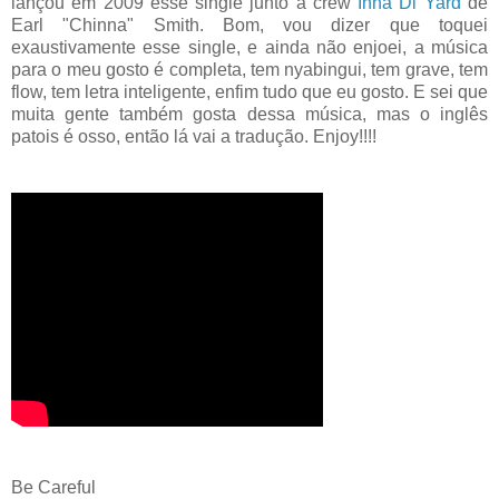
lançou em 2009 esse single junto a crew
Inna Di Yard
de
Earl "Chinna" Smith. Bom, vou dizer que toquei
exaustivamente esse single, e ainda não enjoei, a música
para o meu gosto é completa, tem nyabingui, tem grave, tem
flow, tem letra inteligente, enfim tudo que eu gosto. E sei que
muita gente também gosta dessa música, mas o inglês
patois é osso, então lá vai a tradução. Enjoy!!!!
Be Careful