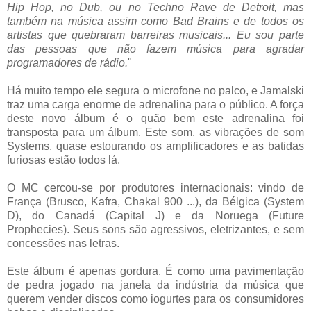
Hip Hop, no Dub, ou no Techno Rave de Detroit, mas
também na música assim como Bad Brains e de todos os
artistas que quebraram barreiras musicais... Eu sou parte
das pessoas que não fazem música para agradar
programadores de rádio.
"
Há muito tempo ele segura o microfone no palco, e Jamalski
traz uma carga enorme de adrenalina para o público. A força
deste novo álbum é o quão bem este adrenalina foi
transposta para um álbum. Este som, as vibrações de som
Systems, quase estourando os amplificadores e as batidas
furiosas estão todos lá.
O MC cercou-se por produtores internacionais: vindo de
França (Brusco, Kafra, Chakal 900 ...), da Bélgica (System
D), do Canadá (Capital J) e da Noruega (Future
Prophecies). Seus sons são agressivos, eletrizantes, e sem
concessões nas letras.
Este álbum é apenas gordura. É como uma pavimentação
de pedra jogado na janela da indústria da música que
querem vender discos como iogurtes para os consumidores