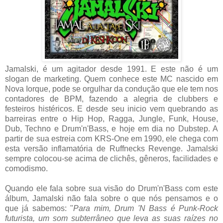
Jamalski, é um agitador desde 1991. E este não é um
slogan de marketing. Quem conhece este MC nascido em
Nova Iorque, pode se orgulhar da condução que ele tem nos
contadores de BPM, fazendo a alegria de clubbers e
festeiros histéricos. E desde seu inicio vem quebrando as
barreiras entre o Hip Hop, Ragga, Jungle, Funk, House,
Dub, Techno e Drum'n'Bass, e hoje em dia no Dubstep. A
partir de sua estreia com KRS-One em 1990, ele chega com
esta versão inflamatória de Ruffnecks Revenge. Jamalski
sempre colocou-se acima de clichês, gêneros, facilidades e
comodismo.
Quando ele fala sobre sua visão do Drum'n'Bass com este
álbum, Jamalski não fala sobre o que nós pensamos e o
que já sabemos: "
Para mim, Drum 'N Bass é Punk-Rock
futurista, um som subterrâneo que leva as suas raízes no