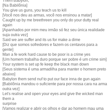
Them Babylon,
[Na Babilônia]
You give us guns, you teach us to kill
[Você nos deu as armas, você nos ensinou a matar]
Caught up by me breethreen you only do your dutty real
again
[Apanhados por mim meu irmão só fez seu única realidade
suja outra vez]
Said we are suffer and its us for make a dime
[Diz que somos sofredores e fazem os centavos para a
gente]
Man a fe work hard cause to be poor is a crime yes
[Um homem trabalha duro porque ser pobre é um crime sim]
Your system is set up fe keep the black man down
[Seus sistema é uma armadilha para manter o homem preto
abaixo]
Babylon them send nuf to put our face inna de gun again
[Babilônia mandou o suficiente para por nossa cara na arma
outra vez]
Let's realise and open your eyes and give the wicked man
them a
surprise
[Vamos realizar e abrir os olhos e dar ao homem mau uma