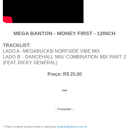
MEGA BANTON - MONEY FIRST - 12INCH
TRACKLIST:
LADO A - MEGABUCK$/ NORFSIDE VIBE MIX
LADO B - DANCEHALL MIX/ COMBINATION MIX PART 2
(FEAT. RICKY GENERAL)
Preço: R$ 25,00
***
:
: FYASHOP ::
> Para comprar basta enviar e mail para
fyadub@yahoo.com.br