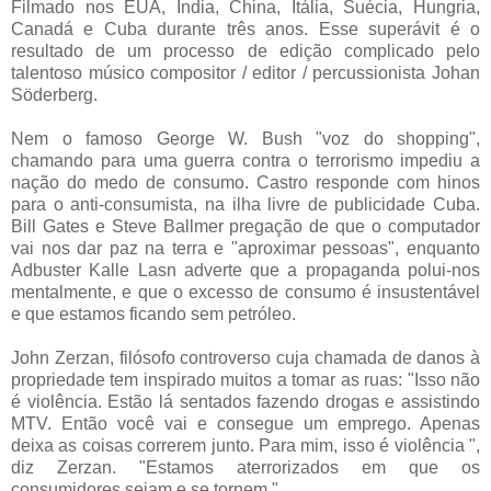
Filmado nos EUA, Índia, China, Itália, Suécia, Hungria,
Canadá e Cuba durante três anos. Esse superávit é o
resultado de um processo de edição complicado pelo
talentoso músico compositor / editor / percussionista Johan
Söderberg.
Nem o famoso George W. Bush "voz do shopping",
chamando para uma guerra contra o terrorismo impediu a
nação do medo de consumo. Castro responde com hinos
para o anti-consumista, na ilha livre de publicidade Cuba.
Bill Gates e Steve Ballmer pregação de que o computador
vai nos dar paz na terra e "aproximar pessoas", enquanto
Adbuster Kalle Lasn adverte que a propaganda polui-nos
mentalmente, e que o excesso de consumo é insustentável
e que estamos ficando sem petróleo.
John Zerzan, filósofo controverso cuja chamada de danos à
propriedade tem inspirado muitos a tomar as ruas: "Isso não
é violência. Estão lá sentados fazendo drogas e assistindo
MTV. Então você vai e consegue um emprego. Apenas
deixa as coisas correrem junto. Para mim, isso é violência ",
diz Zerzan. "Estamos aterrorizados em que os
consumidores sejam e se tornem."