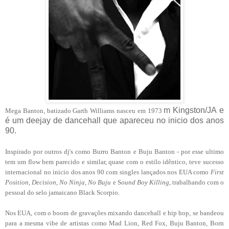
m Kingston/JA e
Mega Banton, batizado Garth Williams nasceu em 1973
é um deejay de dancehall que apareceu no inicio dos anos
90.
Inspirado por outros dj's como Burro Banton e Buju Banton - por esse ultimo
tem um flow bem parecido e similar, quase com o estilo idêntico, teve sucesso
internacional no inicio dos anos 90 com singles lançados nos EUA como
First
Position
,
Decision
,
No Ninja, No Buju
e S
ound Boy Killing
, trabalhando com o
pessoal do selo jamaicano Black Scorpio.
Nos EUA, com o boom de gravações mixando dancehall e hip hop, se bandeou
para a mesma vibe de artistas como Mad Lion, Red Fox, Buju Banton, Born