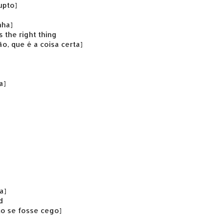
upto]
nha]
s the right thing
o, que é a coisa certa]
a]
a]
d
o se fosse cego]