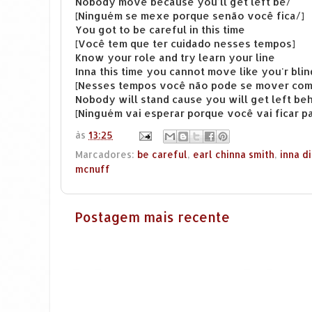
Nobody move because you'll get left be/
[Ninguém se mexe porque senão você fica/]
You got to be careful in this time
[Você tem que ter cuidado nesses tempos]
Know your role and try learn your line
Inna this time you cannot move like you'r blin
[Nesses tempos você não pode se mover com
Nobody will stand cause you will get left be
[Ninguém vai esperar porque você vai ficar pa
às
13:25
Marcadores:
be careful
,
earl chinna smith
,
inna d
mcnuff
Postagem mais recente