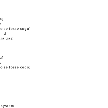
a]
d
o se fosse cego]
hind
ra trás]
a]
d
o se fosse cego]
e system