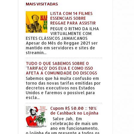
MAIS VISITADAS
LISTA COM 14 FILMES
ESSENCIAIS SOBRE
REGGAE PARA ASSISTIR
PEGUE O RITMO DA ILHA
VIRTUALMENTE COM
ESTES CLÁSSICOS JAMAICANOS
Apesar do Mês do Reggae 2021 ser
mantido em servidores e sites de
streamin...
TUDO O QUE SABEMOS SOBRE O
'TARIFAÇO' DOS EUA E COMO ISSO
AFETA A COMUNIDADE DO DISCOGS
Sabemos que há muita confusão em
torno das novas tarifas emitidas por
decretos executivos nos Estados
Unidos e faremos o possível para
escla...
Cupom R$ 50,00 :: 10%
de Cashback no Lojinha
Salve Jah, Em
celebração de mais um
ano em funcionamento,
o lojinha da um presente a todos os