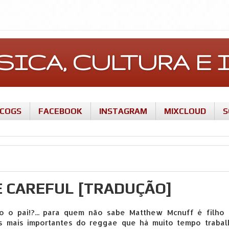
ÚSICA, CULTURA 
SCOGS
FACEBOOK
INSTAGRAM
MIXCLOUD
S
 CAREFUL [TRADUÇÃO]
o o pai!?... para quem não sabe Matthew Mcnuff é filho 
as mais importantes do reggae que há muito tempo trabal