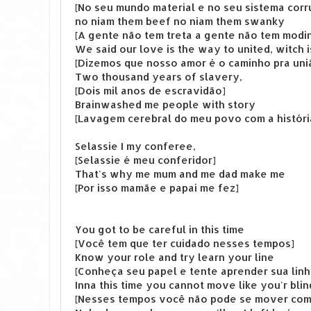
[No seu mundo material e no seu sistema corr
no niam them beef no niam them swanky
[A gente não tem treta a gente não tem modi
We said our love is the way to united, witch i
[Dizemos que nosso amor é o caminho pra uniã
Two thousand years of slavery,
[Dois mil anos de escravidão]
Brainwashed me people with story
[Lavagem cerebral do meu povo com a históri
Selassie I my conferee,
[Selassie é meu conferidor]
That's why me mum and me dad make me
[Por isso mamãe e papai me fez]
You got to be careful in this time
[Você tem que ter cuidado nesses tempos]
Know your role and try learn your line
[Conheça seu papel e tente aprender sua linh
Inna this time you cannot move like you'r blin
[Nesses tempos você não pode se mover com