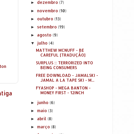
dezembro
(7)
►
novembro
(10)
►
outubro
(13)
►
setembro
(19)
►
agosto
(9)
►
julho
(4)
▼
MATTHEW MCNUFF - BE
CAREFUL [TRADUÇÃO]
SURPLUS :: TERRORIZED INTO
ton
BEING CONSUMERS
FREE DOWNLOAD - JAMALSKI -
JAMAL A LA TAPE SKI - M...
FYASHOP - MEGA BANTON -
tiga
MONEY FIRST - 12INCH
junho
(6)
►
maio
(3)
►
abril
(8)
►
março
(8)
►