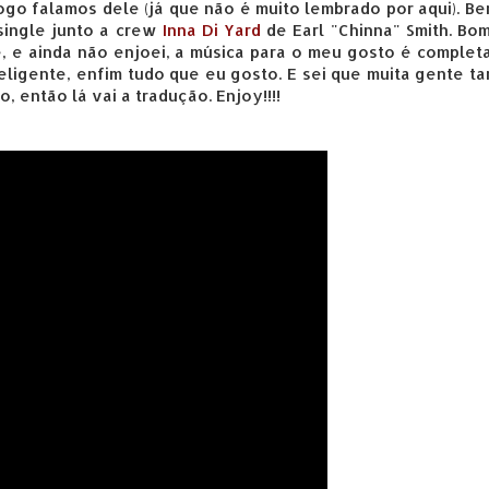
logo falamos dele (já que não é muito lembrado por aqui). B
single junto a crew
Inna Di Yard
de Earl "Chinna" Smith. Bo
, e ainda não enjoei, a música para o meu gosto é complet
teligente, enfim tudo que eu gosto. E sei que muita gente 
, então lá vai a tradução. Enjoy!!!!