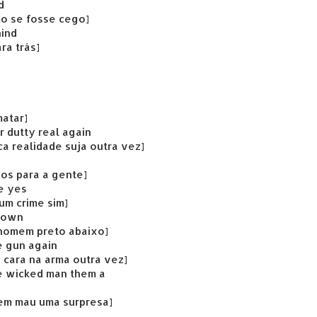
d
o se fosse cego]
hind
ra trás]
matar]
 dutty real again
a realidade suja outra vez]
os para a gente]
me yes
um crime sim]
 down
 homem preto abaixo]
e gun again
 cara na arma outra vez]
he wicked man them a
mem mau uma surpresa]