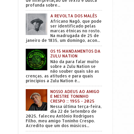
de interpretação de texto e busca
profunda sobre...
A REVOLTA DOS MALÊS
Africano Nagô, que pode
ser identificado pelas
marcas étnicas no rosto.
Na madrugada de 25 de
janeiro de 1835, um domingo, acon...
OS 15 MANDAMENTOS DA
ZULU NATION
Não da para falar muito
sobre a Zulu Nation se
não souber quais são as
crenças, as atitudes e para quais
princípios a Zulu Nation é...
NOSSO ADEUS AO AMIGO
E MESTRE TONINHO
CRESPO :: 1955 - 2025
Nessa última terça-feira,
dia 22 de Setembro de
2025, faleceu Antônio Rodrigues
Filho, meu amigo Toninho Crespo.
Acredito que um dos músicos...