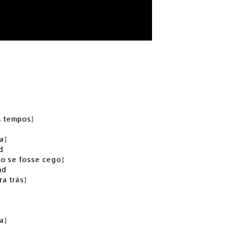
s tempos]
a]
d
o se fosse cego]
nd
a trás]
a]