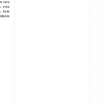
em seu
m, vou
a, tem
também