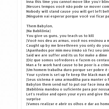
Inna this time you cannot move like you'r blin
[Nesses tempos você não pode se mover com
Nobody will stand cause you will get left be
[Ninguém vai esperar porque você vai ficar pa
Them Babylon,
[Na Babilônia]
You give us guns, you teach us to kill
[Você nos deu as armas, você nos ensinou a 
Caught up by me breethreen you only do your
[Apanhados por mim meu irmão só fez seu únic
Said we are suffer and its us for make a dime
[Diz que somos sofredores e fazem os centav
Man a fe work hard cause to be poor is a cri
[Um homem trabalha duro porque ser pobre é 
Your system is set up fe keep the black man
[Seus sistema é uma armadilha para manter o
Babylon them send nuf to put our face inna d
[Babilônia mandou o suficiente para por nossa
Let's realise and open your eyes and give t
surprise
[Vamos realizar e abrir os olhos e dar ao ho