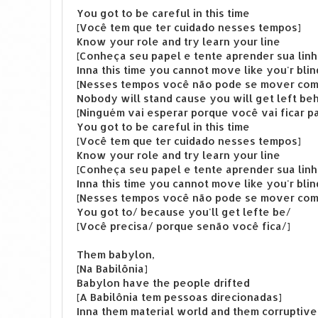
You got to be careful in this time
[Você tem que ter cuidado nesses tempos]
Know your role and try learn your line
[Conheça seu papel e tente aprender sua linh
Inna this time you cannot move like you'r blin
[Nesses tempos você não pode se mover com
Nobody will stand cause you will get left be
[Ninguém vai esperar porque você vai ficar pa
You got to be careful in this time
[Você tem que ter cuidado nesses tempos]
Know your role and try learn your line
[Conheça seu papel e tente aprender sua linh
Inna this time you cannot move like you'r blin
[Nesses tempos você não pode se mover com
You got to/ because you'll get lefte be/
[Você precisa/ porque senão você fica/]
Them babylon,
[Na Babilônia]
Babylon have the people drifted
[A Babilônia tem pessoas direcionadas]
Inna them material world and them corruptiv