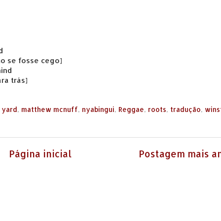
d
o se fosse cego]
hind
ra trás]
i yard
,
matthew mcnuff
,
nyabingui
,
Reggae
,
roots
,
tradução
,
wins
Página inicial
Postagem mais an