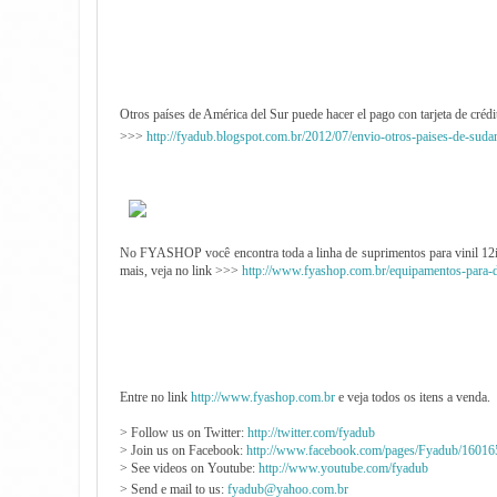
Otros países de América del Sur puede hacer el pago con tarjeta de cré
>>>
http://fyadub.blogspot.com.br/2012/07/envio-otros-paises-de-suda
No FYASHOP você encontra toda a linha de suprimentos para vinil 12inch'
mais, veja no link >>>
http://www.fyashop.com.br/equipamentos-pa
Entre no link
http://www.fyashop.com.br
e veja todos os itens a venda.
> Follow us on Twitter:
http://twitter.com/fyadub
> Join us on Facebook:
http://www.facebook.com/pages/Fyadub/1601
> See videos on Youtube:
http://www.youtube.com/fyadub
> Send e mail to us:
fyadub@yahoo.com.br