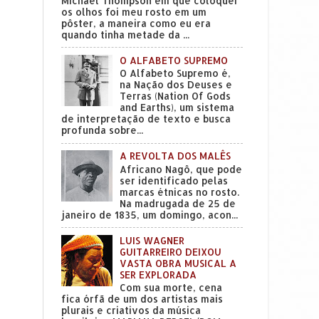
Michael Thompson em que coloquei
os olhos foi meu rosto em um
pôster, a maneira como eu era
quando tinha metade da ...
O ALFABETO SUPREMO
O Alfabeto Supremo é,
na Nação dos Deuses e
Terras (Nation Of Gods
and Earths), um sistema
de interpretação de texto e busca
profunda sobre...
A REVOLTA DOS MALÊS
Africano Nagô, que pode
ser identificado pelas
marcas étnicas no rosto.
Na madrugada de 25 de
janeiro de 1835, um domingo, acon...
LUIS WAGNER
GUITARREIRO DEIXOU
VASTA OBRA MUSICAL A
SER EXPLORADA
Com sua morte, cena
fica órfã de um dos artistas mais
plurais e criativos da música