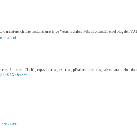
dito o transferencia internacional através de Western Union. Más información en el blog de F
merica.html
s, 10inch's e 7inch's; capas internas, externas, plásticos protetores, caixas para envio, adap
ra-dj_qO21XtOcxSM
65770680892