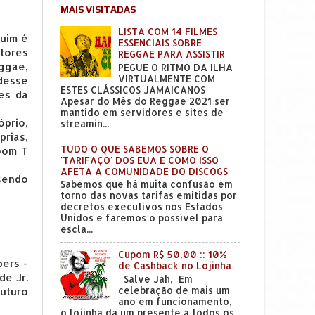
MAIS VISITADAS
LISTA COM 14 FILMES
guim é
ESSENCIAIS SOBRE
tores
REGGAE PARA ASSISTIR
ggae,
PEGUE O RITMO DA ILHA
VIRTUALMENTE COM
desse
ESTES CLÁSSICOS JAMAICANOS
es da
Apesar do Mês do Reggae 2021 ser
mantido em servidores e sites de
prio,
streamin...
prias,
TUDO O QUE SABEMOS SOBRE O
oom T
'TARIFAÇO' DOS EUA E COMO ISSO
AFETA A COMUNIDADE DO DISCOGS
sendo
Sabemos que há muita confusão em
torno das novas tarifas emitidas por
decretos executivos nos Estados
Unidos e faremos o possível para
escla...
Cupom R$ 50,00 :: 10%
pers -
de Cashback no Lojinha
de Jr.
Salve Jah, Em
celebração de mais um
futuro
ano em funcionamento,
o lojinha da um presente a todos os