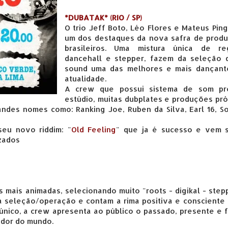
*DUBATAK* (RIO / SP)
O trio Jeff Boto, Léo Flores e Mateus Pin
um dos destaques da nova safra de produ
brasileiros. Uma mistura única de re
dancehall e stepper, fazem da seleção 
sound uma das melhores e mais dançant
atualidade.
A crew que possui sistema de som pró
estúdio, muitas dubplates e produções pró
ndes nomes como: Ranking Joe, Ruben da Silva, Earl 16, S
seu novo riddim: "
Old Feeling
" que ja é sucesso e vem 
izados
 mais animadas, selecionando muito "roots - digikal - step
 seleção/operação e contam a rima positiva e consciente 
 único, a crew apresenta ao público o passado, presente e 
edor do mundo.