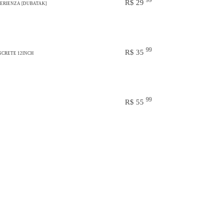
99
R$ 29
PERIENZA [DUBATAK]
99
R$ 35
NCRETE 12INCH
99
R$ 55