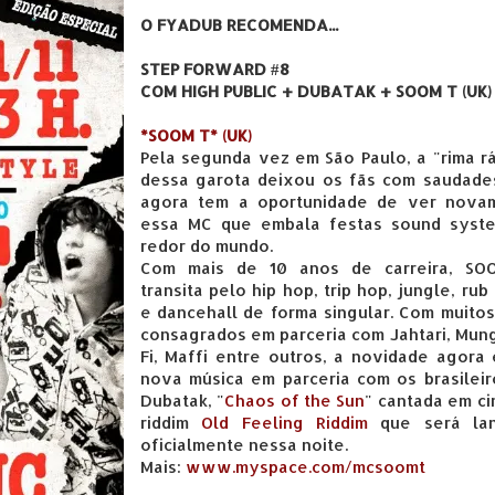
O FYADUB RECOMENDA...
STEP FORWARD #8
COM HIGH PUBLIC + DUBATAK + SOOM T (UK)
*SOOM T* (UK)
Pela segunda vez em São Paulo, a "rima r
dessa garota deixou os fãs com saudade
agora tem a oportunidade de ver nova
essa MC que embala festas sound syst
redor do mundo.
Com mais de 10 anos de carreira, SO
transita pelo hip hop, trip hop, jungle, rub
e dancehall de forma singular. Com muito
consagrados em parceria com Jahtari, Mun
Fi, Maffi entre outros, a novidade agora
nova música em parceria com os brasileir
Dubatak, "
Chaos of the Sun
" cantada em c
riddim
Old Feeling Riddim
que será la
oficialmente nessa noite.
Mais:
www.myspace.com/mcsoomt