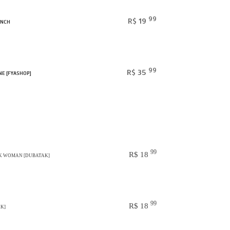
99
R$ 19
INCH
99
R$ 35
NE [FYASHOP]
99
R$ 18
ACK WOMAN [DUBATAK]
99
R$ 18
K]