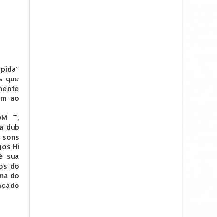
ápida"
s que
mente
em ao
OM T,
 a dub
s sons
gos Hi
 é sua
os do
ima do
nçado