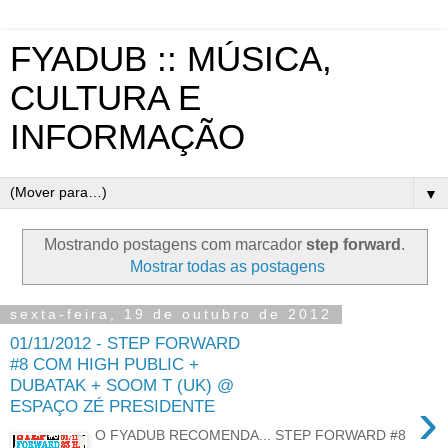
FYADUB :: MÚSICA,
CULTURA E
INFORMAÇÃO
▼
Mostrando postagens com marcador
step forward
.
Mostrar todas as postagens
sexta-feira, 19 de outubro de 2012
01/11/2012 - STEP FORWARD
#8 COM HIGH PUBLIC +
DUBATAK + SOOM T (UK) @
›
ESPAÇO ZÉ PRESIDENTE
O FYADUB RECOMENDA... STEP FORWARD #8