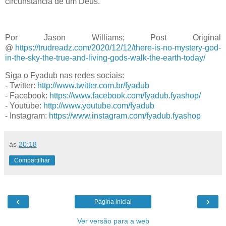
circunstância de um Deus.
Por Jason Williams; Post Original
@
https://trudreadz.com/2020/12/12/there-is-no-mystery-god-
in-the-sky-the-true-and-living-gods-walk-the-earth-today/
Siga o Fyadub nas redes sociais:
- Twitter:
http://www.twitter.com.br/fyadub
- Facebook:
https://www.facebook.com/fyadub.fyashop/
- Youtube:
http://www.youtube.com/fyadub
- Instagram:
https://www.instagram.com/fyadub.fyashop
às
20:18
Compartilhar
‹
›
Página inicial
Ver versão para a web