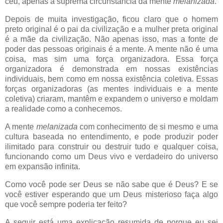
céu, apenas a suprema circunstância da mente
melanizada
.
Depois de muita investigação, ficou claro que o homem
preto original é o pai da civilização e a mulher preta original
é a mãe da civilização. Não apenas isso, mas a fonte de
poder das pessoas originais é a mente. A mente não é uma
coisa, mas sim uma força organizadora. Essa força
organizadora é demonstrada em nossas existências
individuais, bem como em nossa existência coletiva. Essas
forças organizadoras (as mentes individuais e a mente
coletiva) criaram, mantêm e expandem o universo e moldam
a realidade como a conhecemos.
A mente
melanizada
com conhecimento de si mesmo e uma
cultura baseada no entendimento, e pode produzir poder
ilimitado para construir ou destruir tudo e qualquer coisa,
funcionando como um Deus vivo e verdadeiro do universo
em expansão infinita.
Como você pode ser Deus se não sabe que é Deus? E se
você estiver esperando que um Deus misterioso faça algo
que você sempre poderia ter feito?
A seguir está uma explicação resumida de porque eu sei