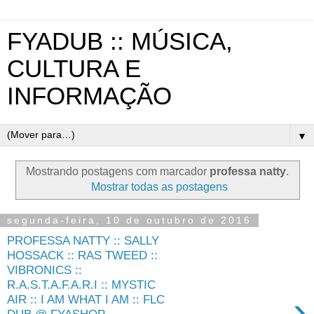
FYADUB :: MÚSICA,
CULTURA E
INFORMAÇÃO
▼
Mostrando postagens com marcador
professa natty
.
Mostrar todas as postagens
segunda-feira, 10 de outubro de 2016
PROFESSA NATTY :: SALLY
HOSSACK :: RAS TWEED ::
VIBRONICS ::
R.A.S.T.A.F.A.R.I :: MYSTIC
›
AIR :: I AM WHAT I AM :: FLC