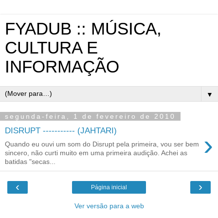
FYADUB :: MÚSICA,
CULTURA E
INFORMAÇÃO
▼
segunda-feira, 1 de fevereiro de 2010
DISRUPT ----------- (JAHTARI)
›
Quando eu ouvi um som do Disrupt pela primeira, vou ser bem
sincero, não curti muito em uma primeira audição. Achei as
batidas "secas...
‹
›
Página inicial
Ver versão para a web