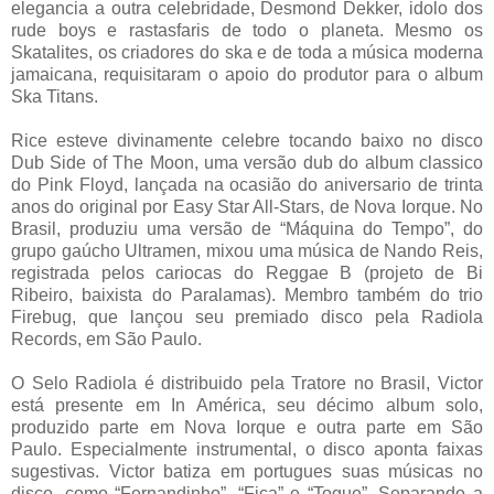
elegancia a outra celebridade, Desmond Dekker, idolo dos
rude boys e rastasfaris de todo o planeta. Mesmo os
Skatalites, os criadores do ska e de toda a música moderna
jamaicana, requisitaram o apoio do produtor para o album
Ska Titans.
Rice esteve divinamente celebre tocando baixo no disco
Dub Side of The Moon, uma versão dub do album classico
do Pink Floyd, lançada na ocasião do aniversario de trinta
anos do original por Easy Star All-Stars, de Nova Iorque. No
Brasil, produziu uma versão de “Máquina do Tempo”, do
grupo gaúcho Ultramen, mixou uma música de Nando Reis,
registrada pelos cariocas do Reggae B (projeto de Bi
Ribeiro, baixista do Paralamas). Membro também do trio
Firebug, que lançou seu premiado disco pela Radiola
Records, em São Paulo.
O Selo Radiola é distribuido pela Tratore no Brasil, Victor
está presente em In América, seu décimo album solo,
produzido parte em Nova Iorque e outra parte em São
Paulo. Especialmente instrumental, o disco aponta faixas
sugestivas. Victor batiza em portugues suas músicas no
disco, como “Fernandinho”, “Fica” e “Toque”. Separando a