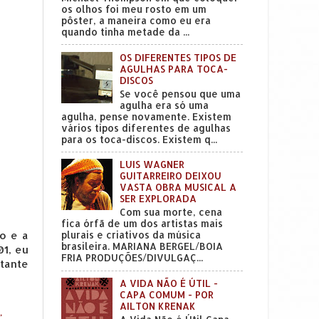
os olhos foi meu rosto em um
pôster, a maneira como eu era
quando tinha metade da ...
OS DIFERENTES TIPOS DE
AGULHAS PARA TOCA-
DISCOS
Se você pensou que uma
agulha era só uma
agulha, pense novamente. Existem
vários tipos diferentes de agulhas
para os toca-discos. Existem q...
LUIS WAGNER
GUITARREIRO DEIXOU
VASTA OBRA MUSICAL A
SER EXPLORADA
Com sua morte, cena
fica órfã de um dos artistas mais
o e a
plurais e criativos da música
brasileira. MARIANA BERGEL/BOIA
01, eu
FRIA PRODUÇÕES/DIVULGAÇ...
stante
A VIDA NÃO É ÚTIL -
CAPA COMUM - POR
AILTON KRENAK
,