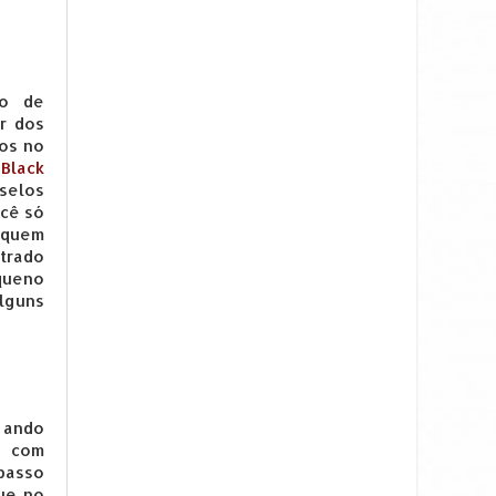
ho de
er dos
nos no
,
Black
 selos
ocê só
 quem
trado
queno
lguns
 ando
 com
passo
ue no