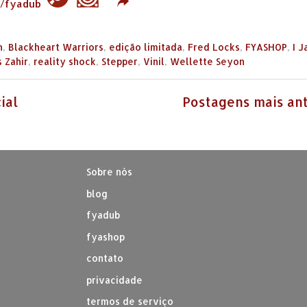
n
,
Blackheart Warriors
,
edição limitada
,
Fred Locks
,
FYASHOP
,
I J
s Zahir
,
reality shock
,
Stepper
,
Vinil
,
Wellette Seyon
ial
Postagens mais an
Sobre nós
blog
fyadub
fyashop
contato
privacidade
termos de serviço