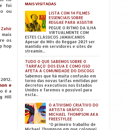
MAIS VISITADAS
e foi
to ou
LISTA COM 14 FILMES
ESSENCIAIS SOBRE
REGGAE PARA ASSISTIR
PEGUE O RITMO DA ILHA
Zahir
VIRTUALMENTE COM
 mais
ESTES CLÁSSICOS JAMAICANOS
tre os
Apesar do Mês do Reggae 2021 ser
ip hop
mantido em servidores e sites de
streamin...
TUDO O QUE SABEMOS SOBRE O
'TARIFAÇO' DOS EUA E COMO ISSO
AFETA A COMUNIDADE DO DISCOGS
Sabemos que há muita confusão em
 2012,
torno das novas tarifas emitidas por
omon e
decretos executivos nos Estados
Unidos e faremos o possível para
ão é a
escla...
 Hill
O ATIVISMO CRIATIVO DO
ARTISTA GRÁFICO
MICHAEL THOMPSON AKA
FREESTYLEE
“O primeiro trabalho de
Michael Thompson em que coloquei