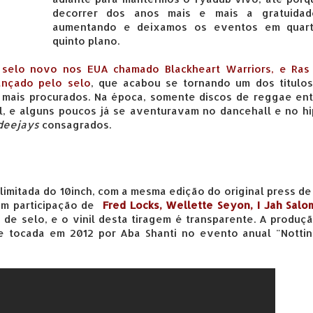
decorrer dos anos mais e mais a gratuidad
aumentando e deixamos os eventos em quar
quinto plano.
 selo novo nos EUA chamado Blackheart Warriors, e Ras 
ançado pelo selo
, que acabou se tornando um dos títulos
s mais procurados. Na época, somente discos de reggae en
l, e alguns poucos já se aventuravam no dancehall e no h
deejays
consagrados.
.
imitada do 10inch, com a mesma edição do original press de
em participação de
Fred Locks, Wellette Seyon, I Jah Sal
e selo, e o vinil desta tiragem é transparente. A produç
tocada em 2012 por Aba Shanti no evento anual "Notting