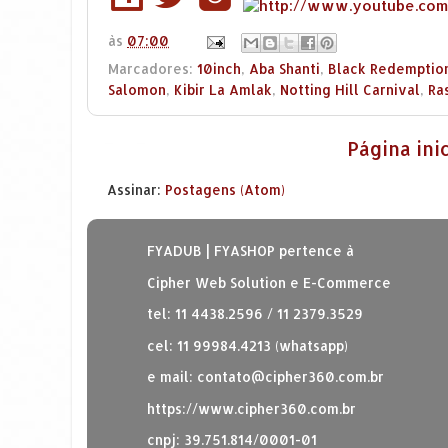
às
07:00
Marcadores:
10inch
,
Aba Shanti
,
Black Redemptio
Salomon
,
Kibir La Amlak
,
Notting Hill Carnival
,
Ra
Página inic
Assinar:
Postagens (Atom)
FYADUB | FYASHOP pertence à
Cipher Web Solution e E-Commerce
tel: 11 4438.2596 / 11 2379.3529
cel: 11 99984.4213 (whatsapp)
e mail:
contato@cipher360.com.br
https://www.cipher360.com.br
cnpj: 39.751.814/0001-01