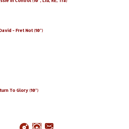
ie In Control (10", Ltd, RE, Tra)
avid - Fret Not (10")
turn To Glory (10")