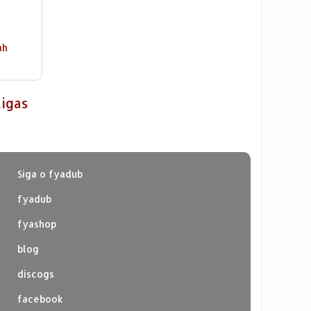
ah
tigas
Siga o fyadub
fyadub
fyashop
blog
discogs
facebook