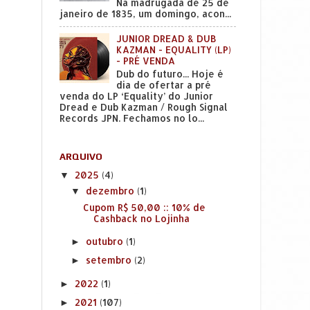
Na madrugada de 25 de
janeiro de 1835, um domingo, acon...
JUNIOR DREAD & DUB
KAZMAN - EQUALITY (LP)
- PRÉ VENDA
Dub do futuro... Hoje é
dia de ofertar a pré
venda do LP ‘Equality’ do Junior
Dread e Dub Kazman / Rough Signal
Records JPN. Fechamos no lo...
ARQUIVO
2025
(4)
▼
dezembro
(1)
▼
Cupom R$ 50,00 :: 10% de
Cashback no Lojinha
outubro
(1)
►
setembro
(2)
►
2022
(1)
►
2021
(107)
►