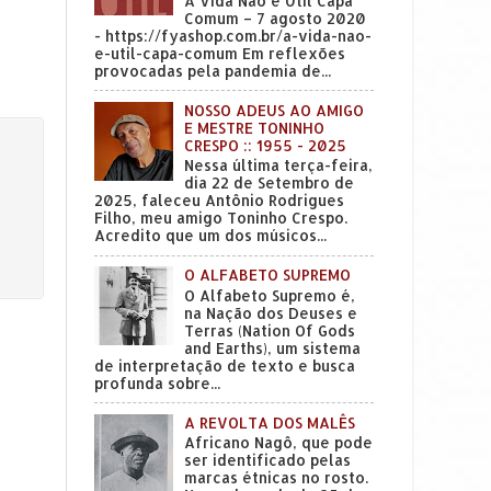
A Vida Não é Útil Capa
Comum – 7 agosto 2020
- https://fyashop.com.br/a-vida-nao-
e-util-capa-comum Em reflexões
provocadas pela pandemia de...
NOSSO ADEUS AO AMIGO
E MESTRE TONINHO
CRESPO :: 1955 - 2025
Nessa última terça-feira,
dia 22 de Setembro de
2025, faleceu Antônio Rodrigues
Filho, meu amigo Toninho Crespo.
Acredito que um dos músicos...
O ALFABETO SUPREMO
O Alfabeto Supremo é,
na Nação dos Deuses e
Terras (Nation Of Gods
and Earths), um sistema
de interpretação de texto e busca
profunda sobre...
A REVOLTA DOS MALÊS
Africano Nagô, que pode
ser identificado pelas
marcas étnicas no rosto.