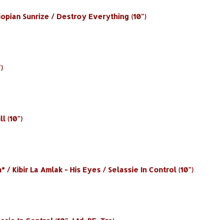
iopian Sunrize / Destroy Everything (10")
)
l (10")
/ Kibir La Amlak - His Eyes / Selassie In Control (10")