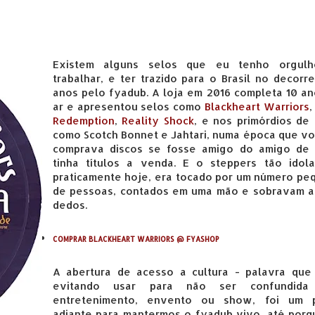
Existem alguns selos que eu tenho orgul
trabalhar, e ter trazido para o Brasil no decorr
anos pelo fyadub. A loja em 2016 completa 10 a
ar e apresentou selos como
Blackheart Warriors
Redemption
,
Reality Shock
, e nos primórdios de
como Scotch Bonnet e Jahtari, numa época que v
comprava discos se fosse amigo do amigo de
tinha títulos a venda. E o steppers tão idola
praticamente hoje, era tocado por um número pe
de pessoas, contados em uma mão e sobravam a
dedos.
COMPRAR BLACKHEART WARRIORS @ FYASHOP
A abertura de acesso a cultura - palavra que
evitando usar para não ser confundida
entretenimento, envento ou show, foi um 
adiante para mantermos o fyadub vivo, até porq