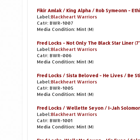
Fikir Amlak / King Alpha / Rob Symeonn - Eth
Label:
Blackheart Warriors
Cat#:
BWR-1007
Media Condition:
Mint (M)
Fred Locks - Not Only The Black Star Liner (7"
Label:
Blackheart Warriors
Cat#:
BWR-006
Media Condition:
Mint (M)
Fred Locks / Sista Beloved - He Lives / Be Stil
Label:
Blackheart Warriors
Cat#:
BWR-1005
Media Condition:
Mint (M)
Fred Locks / Wellette Seyon / I-Jah Solomon* 
Label:
Blackheart Warriors
Cat#:
BWR-1001
Media Condition:
Mint (M)