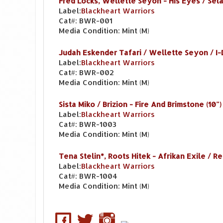
Fred Locks, Wellette Seyon - His Eyes / Selass
Label:
Blackheart Warriors
Cat#:
BWR-001
Media Condition:
Mint (M)
Judah Eskender Tafari / Wellette Seyon / I-D
Label:
Blackheart Warriors
Cat#:
BWR-002
Media Condition:
Mint (M)
Sista Miko / Brizion - Fire And Brimstone (10")
Label:
Blackheart Warriors
Cat#:
BWR-1003
Media Condition:
Mint (M)
Tena Stelin*, Roots Hitek - Afrikan Exile / Re
Label:
Blackheart Warriors
Cat#:
BWR-1004
Media Condition:
Mint (M)