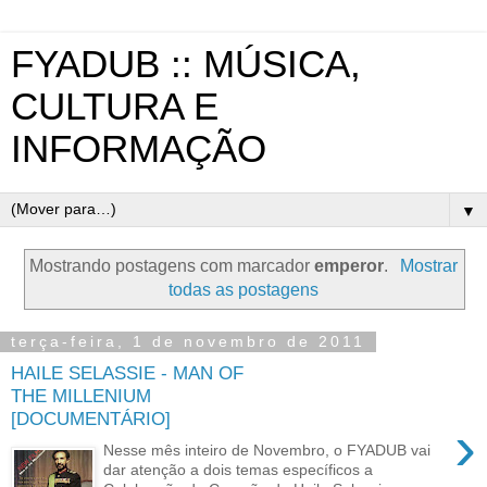
FYADUB :: MÚSICA,
CULTURA E
INFORMAÇÃO
▼
Mostrando postagens com marcador
emperor
.
Mostrar
todas as postagens
terça-feira, 1 de novembro de 2011
HAILE SELASSIE - MAN OF
THE MILLENIUM
[DOCUMENTÁRIO]
›
Nesse mês inteiro de Novembro, o FYADUB vai
dar atenção a dois temas específicos a