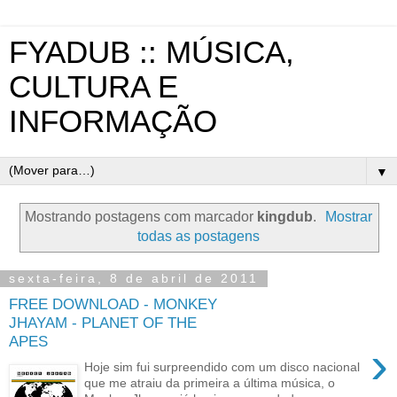
FYADUB :: MÚSICA,
CULTURA E
INFORMAÇÃO
▼
Mostrando postagens com marcador
kingdub
.
Mostrar
todas as postagens
sexta-feira, 8 de abril de 2011
FREE DOWNLOAD - MONKEY
JHAYAM - PLANET OF THE
APES
›
Hoje sim fui surpreendido com um disco nacional
que me atraiu da primeira a última música, o