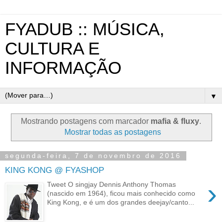
FYADUB :: MÚSICA,
CULTURA E
INFORMAÇÃO
▼
Mostrando postagens com marcador
mafia & fluxy
.
Mostrar todas as postagens
segunda-feira, 7 de novembro de 2016
KING KONG @ FYASHOP
›
Tweet O singjay Dennis Anthony Thomas
(nascido em 1964), ficou mais conhecido como
King Kong, e é um dos grandes deejay/canto...