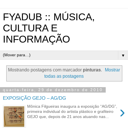
FYADUB :: MÚSICA,
CULTURA E
INFORMAÇÃO
▼
Mostrando postagens com marcador
pinturas
.
Mostrar
todas as postagens
quarta-feira, 29 de dezembro de 2010
EXPOSIÇÃO GEJO – AG/DG
›
Mônica Filgueiras inaugura a exposição “AG/DG”,
primeira individual do artista plástico e grafiteiro
GEJO que, depois de 21 anos atuando nas...