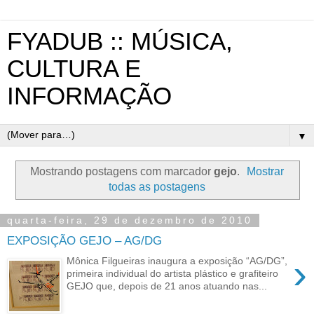
FYADUB :: MÚSICA,
CULTURA E
INFORMAÇÃO
▼
Mostrando postagens com marcador
gejo
.
Mostrar
todas as postagens
quarta-feira, 29 de dezembro de 2010
EXPOSIÇÃO GEJO – AG/DG
›
Mônica Filgueiras inaugura a exposição “AG/DG”,
primeira individual do artista plástico e grafiteiro
GEJO que, depois de 21 anos atuando nas...