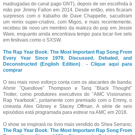
madrugadas do canal pago GNT), depois de ser escolhida à
mão por Jimmy Fallon em 2014. Desde então, eles ficaram
surpresos com o trabalho de Dave Chappelle, sacudiram
um remix super-criativo, com Migos, e mais recentemente,
recebeu de novo um membro da realeza do pop em Jessie
Ware, enquanto ainda encontrava tempo para tocar live sets
em festivais como o SXSW.
The Rap Year Book: The Most Important Rap Song From
Every Year Since 1979, Discussed, Debated, and
Deconstructed (English Edition)
- Clique aqui para
comprar
O seu mais novo esforço conta com os atacantes de banda;
Ahmir "Questlove" Thompson e Tariq "Black Thought"
Trotter, como produtores executivos do "AMC Visionaries:
Rap Yearbook", juntamente com premiado com o Emmy, o
cineasta Alex Gibney e Stacey Offman. A série de seis
episódios está programada para estrear na AMC em 2018.
O show se inspirará no livro mais vendido do Shea Serrano;
The Rap Year Book: The Most Important Rap Song From