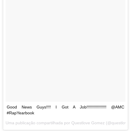
Good News Guys!!!! I Got A Job!!!!!!!!!!!!!!!!! @AMC
#RapYearbook
Uma publicação compartilhada por Questlove Gomez (@questlove