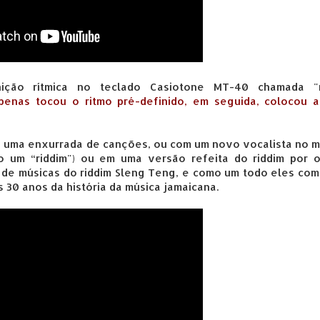
ção rítmica no teclado Casiotone MT-40 chamada "r
enas tocou o ritmo pré-definido, em seguida, colocou a
u uma enxurrada de canções, ou com um novo vocalista no 
o um “riddim") ou em uma versão refeita do riddim por o
 de músicas do riddim Sleng Teng, e como um todo eles co
30 anos da história da música jamaicana.