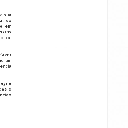
 e sua
al do
te em
postos
o, ou
fazer
as um
ência
Wayne
ggae e
hecido