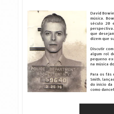
David Bowie 
música. Bow
século 20 e
perspectiva
que desejam
dizem que su
Discutir co
algum rol d
pequeno exe
na música do
Para os fãs 
Smith, lança
do início d
como danceh