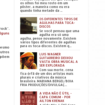
os olhos foi meu rosto em um
pôster, a maneira como eu era
quando tinha metade da ...
OS DIFERENTES TIPOS DE
AGULHAS PARA TOCA-
DISCOS
ock".
Se você pensou que uma
lguns
agulha era só uma
agulha, pense novamente. Existem
vários tipos diferentes de agulhas
para os toca-discos. Existem q...
mesmo
utros
LUIS WAGNER
mpõem
GUITARREIRO DEIXOU
VASTA OBRA MUSICAL A
SER EXPLORADA
Com sua morte, cena
fica órfã de um dos artistas mais
plurais e criativos da música
brasileira. MARIANA BERGEL/BOIA
FRIA PRODUÇÕES/DIVULGAÇ...
A VIDA NÃO É ÚTIL -
CAPA COMUM - POR
AILTON KRENAK