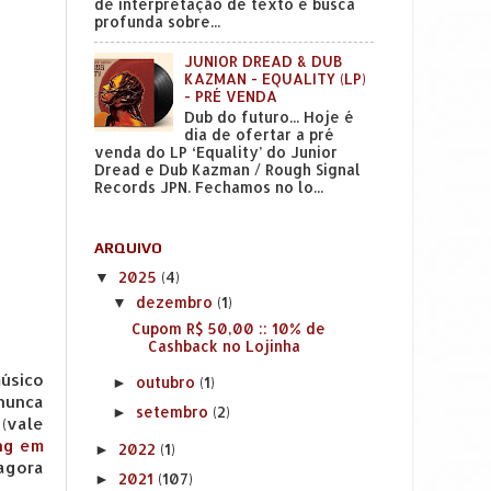
de interpretação de texto e busca
profunda sobre...
JUNIOR DREAD & DUB
KAZMAN - EQUALITY (LP)
- PRÉ VENDA
Dub do futuro... Hoje é
dia de ofertar a pré
venda do LP ‘Equality’ do Junior
Dread e Dub Kazman / Rough Signal
Records JPN. Fechamos no lo...
ARQUIVO
2025
(4)
▼
dezembro
(1)
▼
Cupom R$ 50,00 :: 10% de
Cashback no Lojinha
músico
outubro
(1)
►
 nunca
setembro
(2)
►
 (vale
ing em
2022
(1)
►
 agora
2021
(107)
►