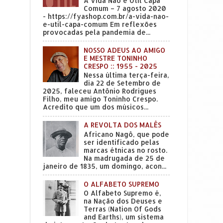
A Vida Não é Útil Capa
Comum – 7 agosto 2020
- https://fyashop.com.br/a-vida-nao-
e-util-capa-comum Em reflexões
provocadas pela pandemia de...
NOSSO ADEUS AO AMIGO
E MESTRE TONINHO
CRESPO :: 1955 - 2025
Nessa última terça-feira,
dia 22 de Setembro de
2025, faleceu Antônio Rodrigues
Filho, meu amigo Toninho Crespo.
Acredito que um dos músicos...
A REVOLTA DOS MALÊS
Africano Nagô, que pode
ser identificado pelas
marcas étnicas no rosto.
Na madrugada de 25 de
janeiro de 1835, um domingo, acon...
O ALFABETO SUPREMO
O Alfabeto Supremo é,
na Nação dos Deuses e
Terras (Nation Of Gods
and Earths), um sistema