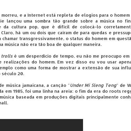
morreu, e a Internet está repleta de elogios para o homem
ie lançou uma sombra tão grande sobre a música no fin
 da cultura pop, que é difícil de colocá-lo corretamen
. Claro, há um ou dois que caíram de para quedas e pressu
 chamar transgressivamente, o status do homem em questã
a música não era tão boa de qualquer maneira.
m
trolls
é um desperdício de tempo, eu não me preocupo em 
e realizações do homem. Em vez disso eu vou usar apen
mplo como uma forma de mostrar a extensão de sua influ
 século 20.
de música jamaicana, a canção "
Under Mi Sleng Teng
" de 
da em 1985, foi uma linha na areia: o fim da era do roots re
a música baseada em produções digitais principalmente con
all.