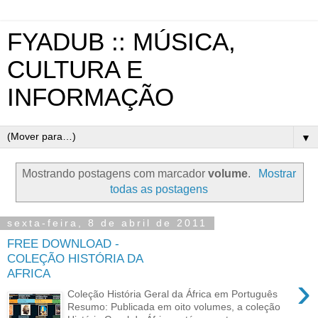
FYADUB :: MÚSICA,
CULTURA E
INFORMAÇÃO
▼
Mostrando postagens com marcador
volume
.
Mostrar
todas as postagens
sexta-feira, 8 de abril de 2011
FREE DOWNLOAD -
COLEÇÃO HISTÓRIA DA
AFRICA
›
Coleção História Geral da África em Português
Resumo: Publicada em oito volumes, a coleção