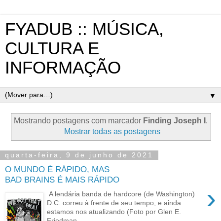
FYADUB :: MÚSICA,
CULTURA E
INFORMAÇÃO
▼
Mostrando postagens com marcador
Finding Joseph I
.
Mostrar todas as postagens
quarta-feira, 9 de junho de 2021
O MUNDO É RÁPIDO, MAS
BAD BRAINS É MAIS RÁPIDO
›
A lendária banda de hardcore (de Washington)
D.C. correu à frente de seu tempo, e ainda
estamos nos atualizando (Foto por Glen E.
Friedman...