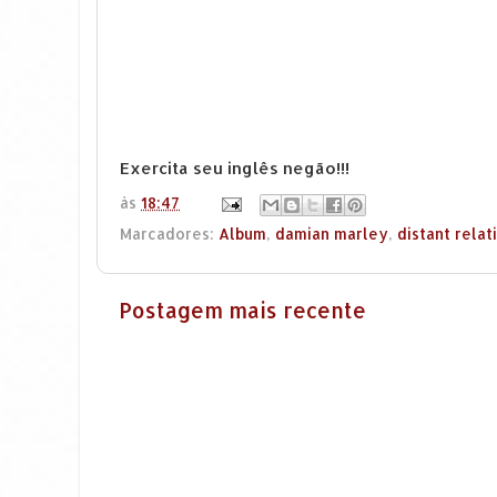
Exercita seu inglês negão!!!
às
18:47
Marcadores:
Album
,
damian marley
,
distant relat
Postagem mais recente