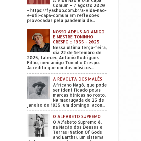
A Vida Não é Útil Capa
Comum – 7 agosto 2020
- https://fyashop.com.br/a-vida-nao-
e-util-capa-comum Em reflexões
provocadas pela pandemia de...
NOSSO ADEUS AO AMIGO
E MESTRE TONINHO
CRESPO :: 1955 - 2025
Nessa última terça-feira,
dia 22 de Setembro de
2025, faleceu Antônio Rodrigues
Filho, meu amigo Toninho Crespo.
Acredito que um dos músicos...
A REVOLTA DOS MALÊS
Africano Nagô, que pode
ser identificado pelas
marcas étnicas no rosto.
Na madrugada de 25 de
janeiro de 1835, um domingo, acon...
O ALFABETO SUPREMO
O Alfabeto Supremo é,
na Nação dos Deuses e
Terras (Nation Of Gods
and Earths), um sistema