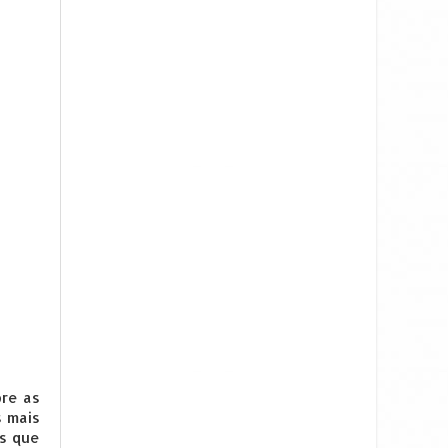
bre as
s mais
is que