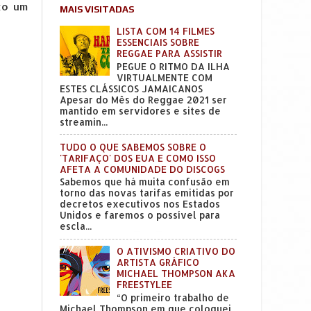
xo um
MAIS VISITADAS
LISTA COM 14 FILMES
ESSENCIAIS SOBRE
REGGAE PARA ASSISTIR
PEGUE O RITMO DA ILHA
VIRTUALMENTE COM
ESTES CLÁSSICOS JAMAICANOS
Apesar do Mês do Reggae 2021 ser
mantido em servidores e sites de
streamin...
TUDO O QUE SABEMOS SOBRE O
'TARIFAÇO' DOS EUA E COMO ISSO
AFETA A COMUNIDADE DO DISCOGS
Sabemos que há muita confusão em
torno das novas tarifas emitidas por
decretos executivos nos Estados
Unidos e faremos o possível para
escla...
O ATIVISMO CRIATIVO DO
ARTISTA GRÁFICO
MICHAEL THOMPSON AKA
FREESTYLEE
“O primeiro trabalho de
Michael Thompson em que coloquei