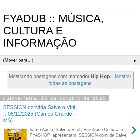
FYADUB :: MÚSICA,
CULTURA E
INFORMAÇÃO
▼
Mostrando postagens com marcador
Hip Hop
.
Mostrar
todas as postagens
quinta-feira, 16 de outubro de 2025
SESSION convida Salve o Vinil
:: 08/11/2025 (Campo Grande -
MS)
›
Vamo Apelá, Salve o Vinil , PuroSuco Cultural e
FYASHOP apresentam: SESSION convida Salve