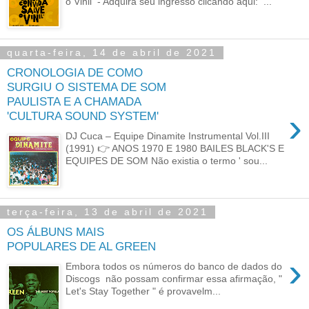
o Vinil - Adquira seu ingresso clicando aqui: ...
quarta-feira, 14 de abril de 2021
CRONOLOGIA DE COMO
SURGIU O SISTEMA DE SOM
PAULISTA E A CHAMADA
›
'CULTURA SOUND SYSTEM'
DJ Cuca ‎– Equipe Dinamite Instrumental Vol.III
(1991) 👉 ANOS 1970 E 1980 BAILES BLACK'S E
EQUIPES DE SOM Não existia o termo ' sou...
terça-feira, 13 de abril de 2021
OS ÁLBUNS MAIS
POPULARES DE AL GREEN
›
Embora todos os números do banco de dados do
Discogs não possam confirmar essa afirmação, "
Let's Stay Together " é provavelm...