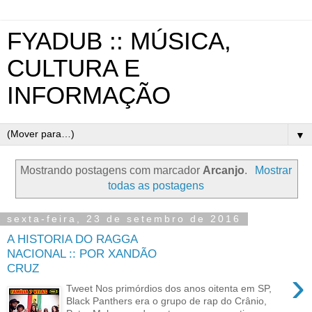
FYADUB :: MÚSICA,
CULTURA E
INFORMAÇÃO
▼
Mostrando postagens com marcador
Arcanjo
.
Mostrar
todas as postagens
sexta-feira, 23 de setembro de 2016
A HISTORIA DO RAGGA
NACIONAL :: POR XANDÃO
CRUZ
›
Tweet Nos primórdios dos anos oitenta em SP,
Black Panthers era o grupo de rap do Crânio,