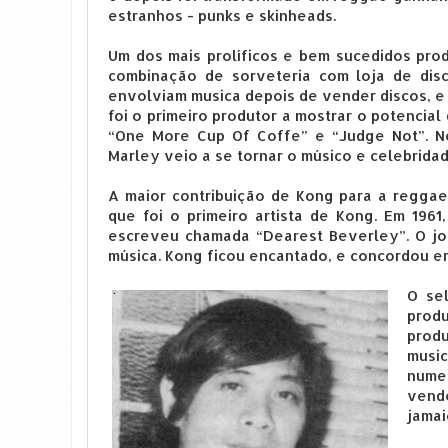
estranhos - punks e skinheads.
Um dos mais prolíficos e bem sucedidos prod
combinação de sorveteria com loja de disc
envolviam musica depois de vender discos, e
foi o primeiro produtor a mostrar o potencia
“One More Cup Of Coffe” e “Judge Not”. Ne
Marley veio a se tornar o músico e celebrida
A maior contribuição de Kong para a reggae
que foi o primeiro artista de Kong. Em 1961
escreveu chamada “Dearest Beverley”. O jov
música. Kong ficou encantado, e concordou e
O sel
produ
produ
music
numer
vend
jamai