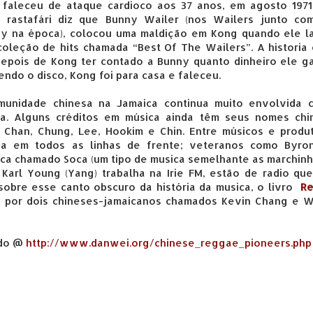
 faleceu de ataque cardioco aos 37 anos, em agosto 1971
a rastafári diz que Bunny Wailer (nos Wailers junto co
ey na época), colocou uma maldição em Kong quando ele l
oleção de hits chamada “Best Of The Wailers”. A historia
epois de Kong ter contado a Bunny quanto dinheiro ele g
ndo o disco, Kong foi para casa e faleceu.
munidade chinesa na Jamaica continua muito envolvida 
ca. Alguns créditos em música ainda têm seus nomes chi
Chan, Chung, Lee, Hookim e Chin. Entre músicos e produt
ica em todos as linhas de frente; veteranos como Byro
ca chamado Soca (um tipo de musica semelhante as marchin
Karl Young (Yang) trabalha na Irie FM, estão de radio qu
sobre esse canto obscuro da história da musica, o livro
R
o por dois chineses-jamaicanos chamados Kevin Chang e 
ado @
http://www.danwei.org/chinese_reggae_pioneers.php