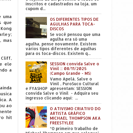
inscritos e cadastrados na loja, um
cupom d...
de uma
OS DIFERENTES TIPOS DE
s que
AGULHAS PARA TOCA-
. Kong
DISCOS
arley;
Se você pensou que uma
agulha era só uma
, mas
agulha, pense novamente. Existem
vários tipos diferentes de agulhas
para os toca-discos. Existem q...
liff,
ue ele
SESSION convida Salve o
Vinil :: 08/11/2025
ndo a
(Campo Grande - MS)
Vamo Apelá, Salve o
Vinil , PuroSuco Cultural
ainda
e FYASHOP apresentam: SESSION
convida Salve o Vinil - Adquira seu
usica
ingresso clicando aqui: ...
ica. A
ou ao
O ATIVISMO CRIATIVO DO
mente
ARTISTA GRÁFICO
o hit
MICHAEL THOMPSON AKA
FREESTYLEE
“O primeiro trabalho de