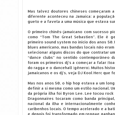
Mas talvez doutores chineses começaram a 
diferente aconteceu na Jamaica: a populaçã
gueto e a favela a uma música que estava su
O primeiro chinês-jamaicano com sucesso pi
como “Tom The Great Sebastien”. Ele é g
primeiro sound system no inicio dos anos 50
blues americano, mas bandas locais não eram t
selecionar alguns discos do que contratar u
“dance clubs” no sentido contemporâneo da
foram os primeiros dj’s a começar a falar (to
do ragga e o dancehall (gênero). Muitos hist
jamaicanos e os dj’s, veja DJ Kool Herc que 
Mas nos anos 50, o hip hop estava a um lon
definir a si mesma como um estilo nacional. 
da própria ilha foi Byron Lee. Lee tocou rock
Dragonnaires tocaram como banda principal
nacional da ilha e internacionalmente con
caribenhos locais. O tempo acelerado e a bat
e depois foi transformado em reggae ganhan