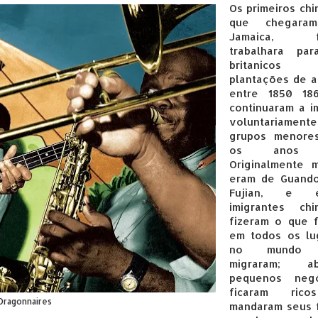
Os primeiros ch
que chegara
Jamaica, f
trabalhara pa
britanicos
plantações de a
entre 1850 18
continuaram a i
voluntariamen
grupos menore
os anos 
Originalmente m
eram de Guand
Fujian, e e
imigrantes chi
fizeram o que 
em todos os lu
no mundo 
migraram; ab
pequenos negó
ficaram ric
Dragonnaires
mandaram seus f