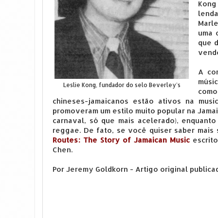
Kong
lend
Marl
uma c
que d
vende
A co
músi
Leslie Kong, fundador do selo Beverley's
como 
chineses-jamaicanos estão ativos na mus
promoveram um estilo muito popular na Jamai
carnaval, só que mais acelerado), enquanto 
reggae. De fato, se você quiser saber mais 
Routes
: The Story of Jamaican Music
escrit
Chen.
Por Jeremy Goldkorn - Artigo original public