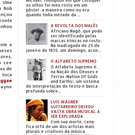
Michael Thompson em que coloquei
. Uma
os olhos foi meu rosto em um
m Bob
pôster, a maneira como eu era
ançou
quando tinha metade da ...
 conta
A REVOLTA DOS MALÊS
anhou
Africano Nagô, que pode
ser identificado pelas
marcas étnicas no rosto.
com a
Na madrugada de 25 de
neses
janeiro de 1835, um domingo, acon...
ores,
O ALFABETO SUPREMO
n Lee
O Alfabeto Supremo é,
has de
na Nação dos Deuses e
e toca
Terras (Nation Of Gods
eggae
and Earths), um sistema
de interpretação de texto e busca
Wayne
profunda sobre...
LUIS WAGNER
GUITARREIRO DEIXOU
VASTA OBRA MUSICAL A
SER EXPLORADA
Com sua morte, cena
fica órfã de um dos artistas mais
plurais e criativos da música