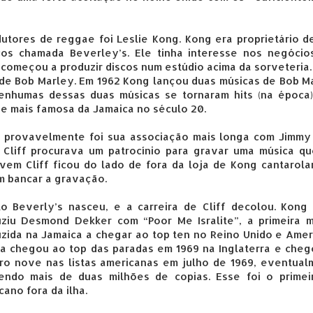
utores de reggae foi Leslie Kong. Kong era proprietário 
os chamada Beverley’s. Ele tinha interesse nos negócio
 começou a produzir discos num estúdio acima da sorveteria
l de Bob Marley. Em 1962 Kong lançou duas músicas de Bob M
nhumas dessas duas músicas se tornaram hits (na época)
de mais famosa da Jamaica no século 20.
 provavelmente foi sua associação mais longa com Jimmy C
, Cliff procurava um patrocínio para gravar uma música q
em Cliff ficou do lado de fora da loja de Kong cantarola
m bancar a gravação.
o Beverly’s nasceu, e a carreira de Cliff decolou. Kong 
ziu Desmond Dekker com “Poor Me Isralite”, a primeira m
zida na Jamaica a chegar ao top ten no Reino Unido e Amer
a chegou ao top das paradas em 1969 na Inglaterra e cheg
o nove nas listas americanas em julho de 1969, eventual
endo mais de duas milhões de copias. Esse foi o primeir
cano fora da ilha.