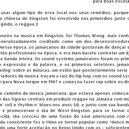
para boas escol
usar algum tipo de erva local nos seus remédios, porque
o chinesa de Kingston foi envolvida nos primórdios junto
rgindo, o reggae.3
oneiro na musica em Kingston, foi Thomas Wong, mais conh
eneralizadamente creditado como um dos desenvolvedor
. Nessa época, os jamaicanos da cidade gostavam de dançar 
ão profissionais na época, e era mais barato contratar um d
ma banda inteira. Os sound systems jamaicanos foram os pri
 expressão e da palavra, e os primeiros seletores jamai
asting) sobre as músicas, um estilo que posteriormente seria 
oriadores da musica traçam a raiz do hip hop com os sound s
foi para Nova Iorque em 1967 e começou fazer rap sobre os di
go caminho da musica jamaicana, que estava apenas começa
Um das figuras centrais em produzir reggae na Jamaica com m
 n’ roll e rhythm n’ blues nos anos 50, e junto com sua band
, e promoveram o ska de West Kingston, para se tornar 
hecida. Ska cresceu de uma fusão do soul americano com r
ida consistente fez o ritmo se tornar popular como “dance m
do uma forte aceitação no Reino Unido com os - suficient