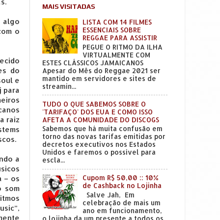
as.
MAIS VISITADAS
 algo
LISTA COM 14 FILMES
ESSENCIAIS SOBRE
 com o
REGGAE PARA ASSISTIR
PEGUE O RITMO DA ILHA
VIRTUALMENTE COM
ecido
ESTES CLÁSSICOS JAMAICANOS
es do
Apesar do Mês do Reggae 2021 ser
mantido em servidores e sites de
soul e
streamin...
j para
meiros
TUDO O QUE SABEMOS SOBRE O
canos
'TARIFAÇO' DOS EUA E COMO ISSO
a raiz
AFETA A COMUNIDADE DO DISCOGS
Sabemos que há muita confusão em
ystems
torno das novas tarifas emitidas por
scos.
decretos executivos nos Estados
Unidos e faremos o possível para
ndo a
escla...
úsicos
Cupom R$ 50,00 :: 10%
a – os
de Cashback no Lojinha
o som
Salve Jah, Em
itmos
celebração de mais um
usic”,
ano em funcionamento,
emente
o lojinha da um presente a todos os