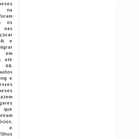
ineses
m na
oram
ra os
 nas
çúcar
60, e
migrar
te em
s até
40.
uitos
ong e
sses
neses
fazem
gares
que
riram
cios,
os e
ilhos