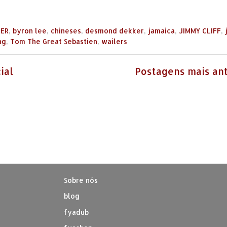
LER
,
byron lee
,
chineses
,
desmond dekker
,
jamaica
,
JIMMY CLIFF
,
ng
,
Tom The Great Sebastien
,
wailers
ial
Postagens mais an
Sobre nós
blog
fyadub