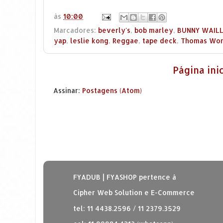
às
10:00
Marcadores:
beverly's
,
bob marley
,
BUNNY WAIL
yap
,
leslie kong
,
Reggae
,
tape deck
,
Thomas Wo
Página inic
Assinar:
Postagens (Atom)
FYADUB | FYASHOP pertence à
Cipher Web Solution e E-Commerce
tel: 11 4438.2596 / 11 2379.3529