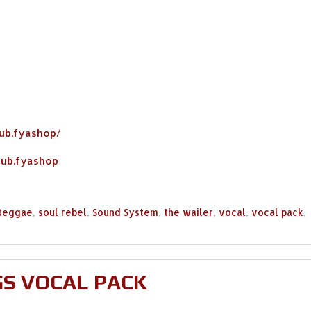
ub.fyashop/
dub.fyashop
Reggae
,
soul rebel
,
Sound System
,
the wailer
,
vocal
,
vocal pack
,
GS VOCAL PACK