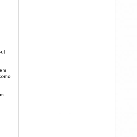
oul
 em
 como
um