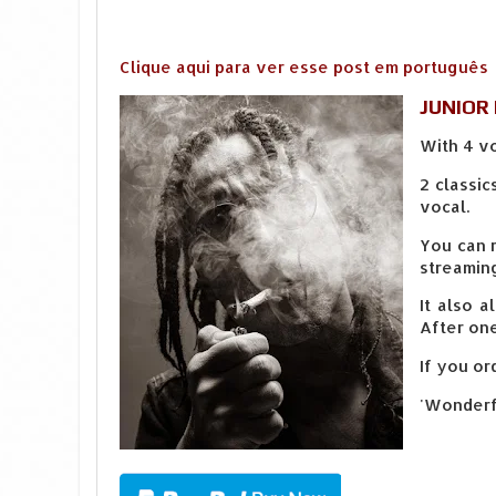
Clique aqui para ver esse post em português
JUNIOR 
With 4 v
2 classi
vocal.
You can r
streaming
It also 
After one
If you or
'Wonderf