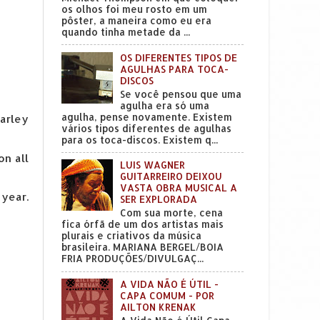
os olhos foi meu rosto em um
pôster, a maneira como eu era
quando tinha metade da ...
OS DIFERENTES TIPOS DE
AGULHAS PARA TOCA-
DISCOS
Se você pensou que uma
agulha era só uma
agulha, pense novamente. Existem
marley
vários tipos diferentes de agulhas
para os toca-discos. Existem q...
on all
LUIS WAGNER
GUITARREIRO DEIXOU
VASTA OBRA MUSICAL A
 year.
SER EXPLORADA
Com sua morte, cena
fica órfã de um dos artistas mais
plurais e criativos da música
brasileira. MARIANA BERGEL/BOIA
FRIA PRODUÇÕES/DIVULGAÇ...
A VIDA NÃO É ÚTIL -
CAPA COMUM - POR
AILTON KRENAK