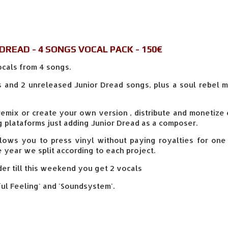
DREAD - 4 SONGS VOCAL PACK - 150
€
ocals from 4 songs.
cs and 2 unreleased Junior Dread songs, plus a soul rebel 
emix or create your own version , distribute and monetize 
 plataforms just adding Junior Dread as a composer.
allows you to press vinyl without paying royalties for one
 year we split according to each project.
der till this weekend you get 2 vocals
ul Feeling' and 'Soundsystem'.