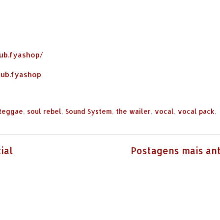
ub.fyashop/
dub.fyashop
Reggae
,
soul rebel
,
Sound System
,
the wailer
,
vocal
,
vocal pack
,
ial
Postagens mais an