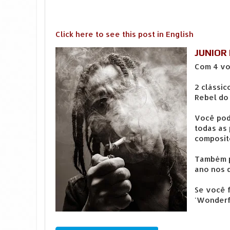
Click here to see this post in English
JUNIOR 
Com 4 vo
2 clássic
Rebel do
Você pode
todas as
composit
Também p
ano nos 
Se você f
'Wonderf