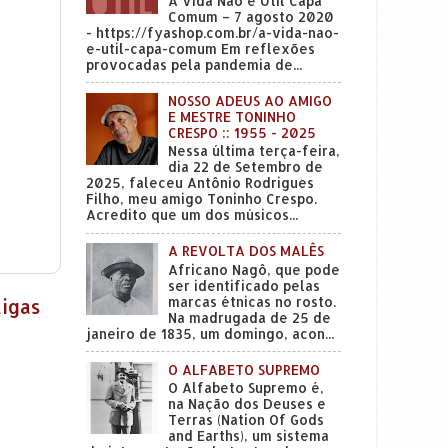
A Vida Não é Útil Capa
Comum – 7 agosto 2020
- https://fyashop.com.br/a-vida-nao-
e-util-capa-comum Em reflexões
provocadas pela pandemia de...
NOSSO ADEUS AO AMIGO
E MESTRE TONINHO
CRESPO :: 1955 - 2025
Nessa última terça-feira,
dia 22 de Setembro de
2025, faleceu Antônio Rodrigues
Filho, meu amigo Toninho Crespo.
Acredito que um dos músicos...
A REVOLTA DOS MALÊS
Africano Nagô, que pode
ser identificado pelas
marcas étnicas no rosto.
tigas
Na madrugada de 25 de
janeiro de 1835, um domingo, acon...
O ALFABETO SUPREMO
O Alfabeto Supremo é,
na Nação dos Deuses e
Terras (Nation Of Gods
and Earths), um sistema