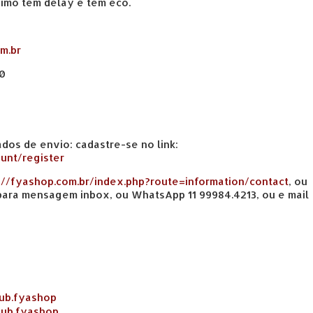
nimo tem delay e tem eco.
m.br
00
ados de envio: cadastre-se no link:
unt/register
://fyashop.com.br/index.php?route=information/contact
, ou
ara mensagem inbox, ou WhatsApp 11 99984.4213, ou e mail
ub.fyashop
dub.fyashop