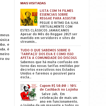
MAIS VISITADAS
LISTA COM 14 FILMES
ESSENCIAIS SOBRE
REGGAE PARA ASSISTIR
PEGUE O RITMO DA ILHA
VIRTUALMENTE COM
ESTES CLÁSSICOS JAMAICANOS
Apesar do Mês do Reggae 2021 ser
meus 
mantido em servidores e sites de
sica 
streamin...
ba, e 
a, é 
TUDO O QUE SABEMOS SOBRE O
meiro 
'TARIFAÇO' DOS EUA E COMO ISSO
AFETA A COMUNIDADE DO DISCOGS
ra ou 
Sabemos que há muita confusão em
torno das novas tarifas emitidas por
decretos executivos nos Estados
Unidos e faremos o possível para
escla...
Cupom R$ 50,00 :: 10%
de Cashback no Lojinha
Salve Jah, Em
celebração de mais um
ano em funcionamento,
o lojinha da um presente a todos os