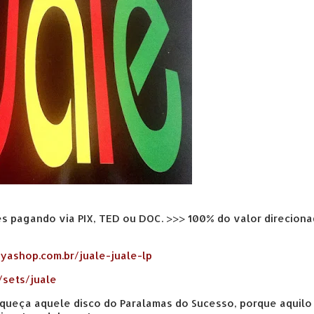
res pagando via PIX, TED ou DOC. >>> 100% do valor direcion
fyashop.com.br/juale-juale-lp
/sets/juale
esqueça aquele disco do Paralamas do Sucesso, porque aquilo