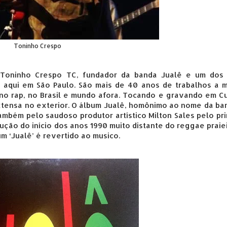
Toninho Crespo
o
Toninho Crespo TC, fundador da banda Jualê e um dos 
aqui em São Paulo. São mais de 40 anos de trabalhos a mú
, no rap, no Brasil e mundo afora. Tocando e gravando em Cu
ensa no exterior. O álbum Jualê, 
homônimo ao nome da band
ambém pelo saudoso produtor artístico 
Milton Sales pelo pri
ção do início dos anos 1990 muito distante do reggae praiei
um ‘Jualê’ é revertido ao musico.