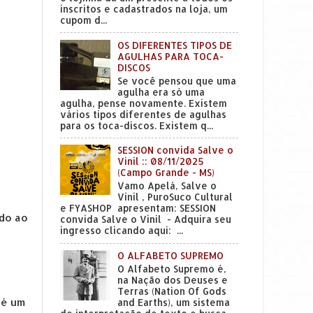
inscritos e cadastrados na loja, um
cupom d...
OS DIFERENTES TIPOS DE
AGULHAS PARA TOCA-
DISCOS
Se você pensou que uma
agulha era só uma
agulha, pense novamente. Existem
vários tipos diferentes de agulhas
para os toca-discos. Existem q...
SESSION convida Salve o
Vinil :: 08/11/2025
(Campo Grande - MS)
Vamo Apelá, Salve o
Vinil , PuroSuco Cultural
e FYASHOP apresentam: SESSION
ado ao
convida Salve o Vinil - Adquira seu
ingresso clicando aqui: ...
O ALFABETO SUPREMO
O Alfabeto Supremo é,
na Nação dos Deuses e
Terras (Nation Of Gods
 é um
and Earths), um sistema