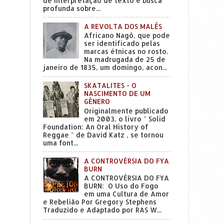
de interpretação de texto e busca
profunda sobre...
A REVOLTA DOS MALÊS
Africano Nagô, que pode
ser identificado pelas
marcas étnicas no rosto.
Na madrugada de 25 de
janeiro de 1835, um domingo, acon...
SKATALITES - O
NASCIMENTO DE UM
GÊNERO
Originalmente publicado
em 2003, o livro " Solid
Foundation: An Oral History of
Reggae " de David Katz , se tornou
uma font...
A CONTROVÉRSIA DO FYA
BURN
A CONTROVÉRSIA DO FYA
BURN: O Uso do Fogo
em uma Cultura de Amor
e Rebelião Por Gregory Stephens
Traduzido e Adaptado por RAS W...