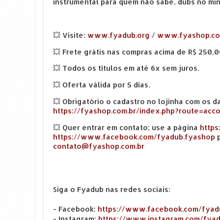
instrumental para quem não sabe, dubs no mí
💥 Visite:
www.fyadub.org
/
www.fyashop.co
💥 Frete grátis nas compras acima de R$ 250,
💥 Todos os títulos em até 6x sem juros.
💥 Oferta válida por 5 dias.
💥 Obrigatório o cadastro no lojinha com os d
https://fyashop.com.br/index.php?route=acco
💥 Quer entrar em contato; use a página
https
https://www.facebook.com/fyadub.fyashop
p
contato@fyashop.com.br
Siga o Fyadub nas redes sociais:
- Facebook:
https://www.facebook.com/fyad
- Instagram:
https://www.instagram.com/fya