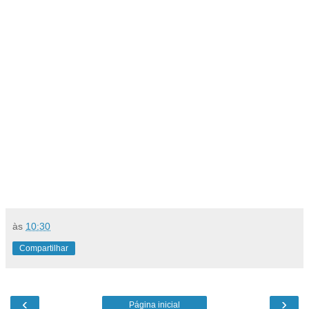
às
10:30
Compartilhar
‹
›
Página inicial