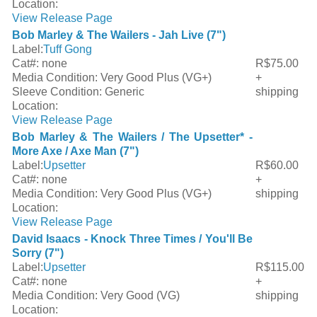
Location:
View Release Page
Bob Marley & The Wailers - Jah Live (7")
Label:
Tuff Gong
Cat#:
none
R$75.00
Media Condition:
Very Good Plus (VG+)
+
Sleeve Condition:
Generic
shipping
Location:
View Release Page
Bob Marley & The Wailers / The Upsetter* -
More Axe / Axe Man (7")
Label:
Upsetter
R$60.00
Cat#:
none
+
Media Condition:
Very Good Plus (VG+)
shipping
Location:
View Release Page
David Isaacs - Knock Three Times / You'll Be
Sorry (7")
Label:
Upsetter
R$115.00
Cat#:
none
+
Media Condition:
Very Good (VG)
shipping
Location: