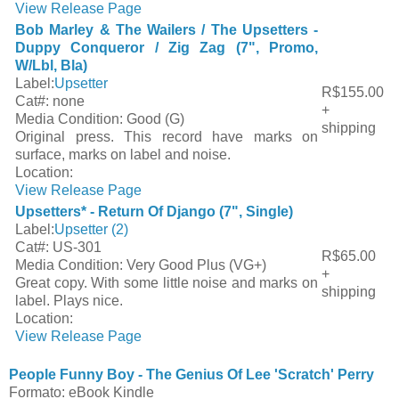
View Release Page
Bob Marley & The Wailers / The Upsetters -
Duppy Conqueror / Zig Zag (7", Promo,
W/Lbl, Bla)
Label:
Upsetter
R$155.00
Cat#:
none
+
Media Condition:
Good (G)
shipping
Original press. This record have marks on
surface, marks on label and noise.
Location:
View Release Page
Upsetters* - Return Of Django (7", Single)
Label:
Upsetter (2)
Cat#:
US-301
R$65.00
Media Condition:
Very Good Plus (VG+)
+
Great copy. With some little noise and marks on
shipping
label. Plays nice.
Location:
View Release Page
People Funny Boy - The Genius Of Lee 'Scratch' Perry
Formato: eBook Kindle