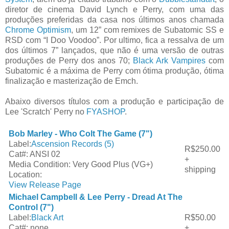
diretor de cinema David Lynch e Perry, com uma das
produções preferidas da casa nos últimos anos chamada
Chrome Optimism
, um 12” com remixes de Subatomic SS e
RSD com “I Doo Voodoo”. Por ultimo, fica a ressalva de um
dos últimos 7” lançados, que não é uma versão de outras
produções de Perry dos anos 70;
Black Ark Vampires
com
Subatomic é a máxima de Perry com ótima produção, ótima
finalização e masterização de Emch.
Abaixo diversos títulos com a produção e participação de
Lee 'Scratch' Perry no
FYASHOP
.
Bob Marley - Who Colt The Game (7")
Label:
Ascension Records (5)
R$250.00
Cat#:
ANSI 02
+
Media Condition:
Very Good Plus (VG+)
shipping
Location:
View Release Page
Michael Campbell & Lee Perry - Dread At The
Control (7")
Label:
Black Art
R$50.00
Cat#:
none
+