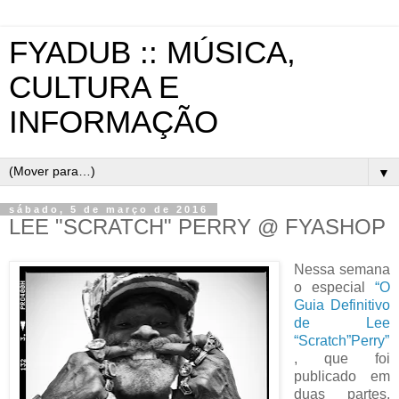
FYADUB :: MÚSICA,
CULTURA E
INFORMAÇÃO
▼
sábado, 5 de março de 2016
LEE "SCRATCH" PERRY @ FYASHOP
Nessa semana
o especial
“O
Guia Definitivo
de Lee
“Scratch”Perry”
, que foi
publicado em
duas partes,