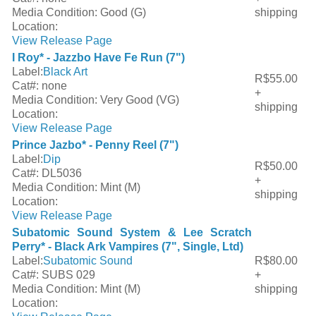
Media Condition:
Good (G)
shipping
Location:
View Release Page
I Roy* - Jazzbo Have Fe Run (7")
Label:
Black Art
R$55.00
Cat#:
none
+
Media Condition:
Very Good (VG)
shipping
Location:
View Release Page
Prince Jazbo* - Penny Reel (7")
Label:
Dip
R$50.00
Cat#:
DL5036
+
Media Condition:
Mint (M)
shipping
Location:
View Release Page
Subatomic Sound System & Lee Scratch
Perry* - Black Ark Vampires (7", Single, Ltd)
Label:
Subatomic Sound
R$80.00
Cat#:
SUBS 029
+
Media Condition:
Mint (M)
shipping
Location: