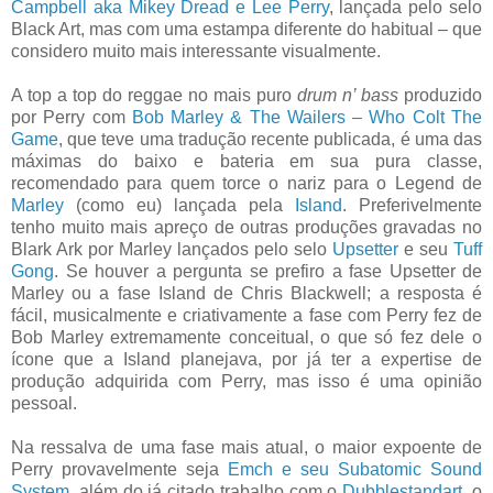
Campbell aka Mikey Dread e Lee Perry
, lançada pelo selo
Black Art, mas com uma estampa diferente do habitual – que
considero muito mais interessante visualmente.
A top a top do reggae no mais puro
drum n’ bass
produzido
por Perry com
Bob Marley & The Wailers – Who Colt The
Game
, que teve uma tradução recente publicada, é uma das
máximas do baixo e bateria em sua pura classe,
recomendado para quem torce o nariz para o Legend de
Marley
(como eu) lançada pela
Island
. Preferivelmente
tenho muito mais apreço de outras produções gravadas no
Blark Ark por Marley lançados pelo selo
Upsetter
e seu
Tuff
Gong
. Se houver a pergunta se prefiro a fase Upsetter de
Marley ou a fase Island de Chris Blackwell; a resposta é
fácil, musicalmente e criativamente a fase com Perry fez de
Bob Marley extremamente conceitual, o que só fez dele o
ícone que a Island planejava, por já ter a expertise de
produção adquirida com Perry, mas isso é uma opinião
pessoal.
Na ressalva de uma fase mais atual, o maior expoente de
Perry provavelmente seja
Emch e seu Subatomic Sound
System
, além do já citado trabalho com o
Dubblestandart
, o