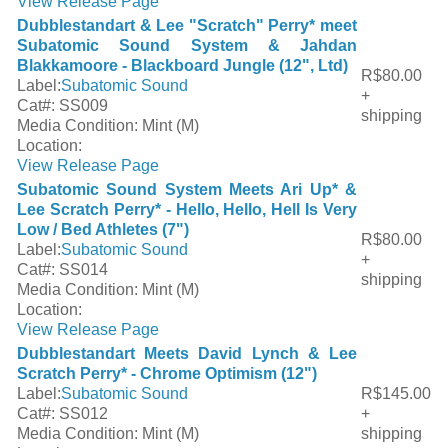
View Release Page
Dubblestandart & Lee "Scratch" Perry* meet
Subatomic Sound System & Jahdan
Blakkamoore - Blackboard Jungle (12", Ltd)
R$80.00
Label:
Subatomic Sound
+
Cat#:
SS009
shipping
Media Condition:
Mint (M)
Location:
View Release Page
Subatomic Sound System Meets Ari Up* &
Lee Scratch Perry* - Hello, Hello, Hell Is Very
Low / Bed Athletes (7")
R$80.00
Label:
Subatomic Sound
+
Cat#:
SS014
shipping
Media Condition:
Mint (M)
Location:
View Release Page
Dubblestandart Meets David Lynch & Lee
Scratch Perry* - Chrome Optimism (12")
Label:
Subatomic Sound
R$145.00
Cat#:
SS012
+
Media Condition:
Mint (M)
shipping