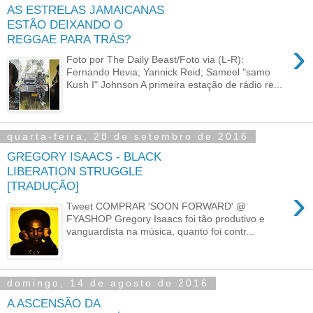
AS ESTRELAS JAMAICANAS
ESTÃO DEIXANDO O
REGGAE PARA TRÁS?
›
Foto por The Daily Beast/Foto via (L-R):
Fernando Hevia; Yannick Reid; Sameel "samo
Kush I" Johnson A primeira estação de rádio re...
quarta-feira, 28 de setembro de 2016
GREGORY ISAACS - BLACK
LIBERATION STRUGGLE
[TRADUÇÃO]
›
Tweet COMPRAR 'SOON FORWARD' @
FYASHOP Gregory Isaacs foi tão produtivo e
vanguardista na música, quanto foi contr...
domingo, 14 de agosto de 2016
A ASCENSÃO DA