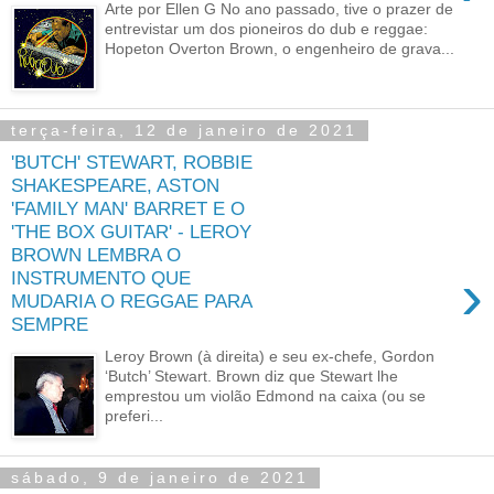
Arte por Ellen G No ano passado, tive o prazer de
entrevistar um dos pioneiros do dub e reggae:
Hopeton Overton Brown, o engenheiro de grava...
terça-feira, 12 de janeiro de 2021
'BUTCH' STEWART, ROBBIE
SHAKESPEARE, ASTON
'FAMILY MAN' BARRET E O
'THE BOX GUITAR' - LEROY
BROWN LEMBRA O
›
INSTRUMENTO QUE
MUDARIA O REGGAE PARA
SEMPRE
Leroy Brown (à direita) e seu ex-chefe, Gordon
‘Butch’ Stewart. Brown diz que Stewart lhe
emprestou um violão Edmond na caixa (ou se
preferi...
sábado, 9 de janeiro de 2021