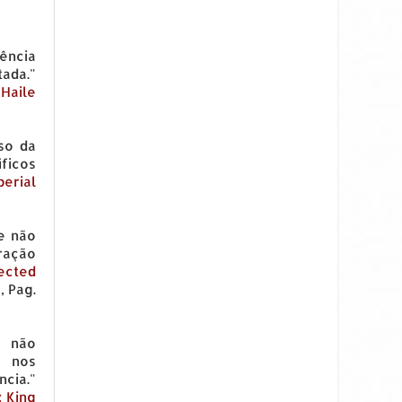
ência
ada."
Haile
so da
ficos
erial
e não
ração
ected
I
, Pag.
a não
m nos
cia."
: King