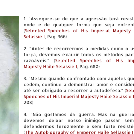
1. "Assegure-se de que a agressão terá resist
onde e de qualquer forma que seja enfrent
(
Selected Speeches of His Imperial Majesty 
Selassie I
, Pag. 366)
2. "Antes de recorrermos a medidas como o u
força, devemos exaurir todos os métodos pací
razoáveis." (
Selected Speeches of His Imp
Majesty Haile Selassie I
, Pag. 680)
3. "Mesmo quando confrontado com aqueles qu
cedem, continue a demonstrar amor e conside
até ser obrigado a recorrer à autodefesa." (
Sel
Speeches of His Imperial Majesty Haile Selassie 
208)
4. "Não gostamos da guerra. Mas na guerr
devemos deixar nosso inimigo passar se
defendermos ferozmente e sem forte resistên
(
The Autobiography of Emperor Haile Sellassie I