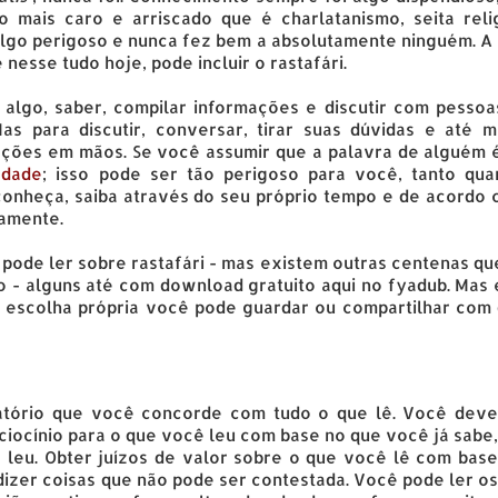
o mais caro e arriscado que é charlatanismo, seita relig
 é algo perigoso e nunca fez bem a absolutamente ninguém. 
nesse tudo hoje, pode incluir o rastafári.
lgo, saber, compilar informações e discutir com pessoa
as para discutir, conversar, tirar suas dúvidas e até 
mações em mãos. Se você assumir que a palavra de alguém 
rdade
; isso pode ser tão perigoso para você, tanto qua
 conheça, saiba através do seu próprio tempo e de acordo
amente.
cê pode ler sobre rastafári - mas existem outras centenas q
o - alguns até com download gratuito aqui no fyadub. Mas
por escolha própria você pode guardar ou compartilhar co
gatório que você concorde com tudo o que lê. Você deve
aciocínio para o que você leu com base no que você já sabe,
 leu. Obter juízos de valor sobre o que você lê com base
dizer coisas que não pode ser contestada. Você pode ler os