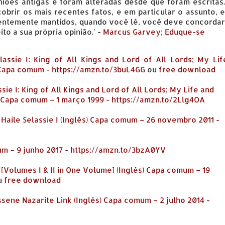
iões antigas e foram alteradas desde que foram escritas.
brir os mais recentes fatos, e em particular o assunto, e
tentemente mantidos, quando você lê, você deve concordar
to a sua própria opinião.' -
Marcus Garvey; Eduque-se
assie I: King of All Kings and Lord of All Lords; My Lif
s) Capa comum - https://amzn.to/3buL4GG
ou
free download
ie I: King of All Kings and Lord of All Lords; My Life and
s) Capa comum – 1 março 1999 - https://amzn.to/2Llg4OA
 Haile Selassie I (Inglês) Capa comum – 26 novembro 2011 -
m – 9 junho 2017 - https://amzn.to/3bzA0YV
[Volumes I & II in One Volume] (Inglês) Capa comum – 19
u
free download
ssene Nazarite Link (Inglês) Capa comum – 2 julho 2014 -