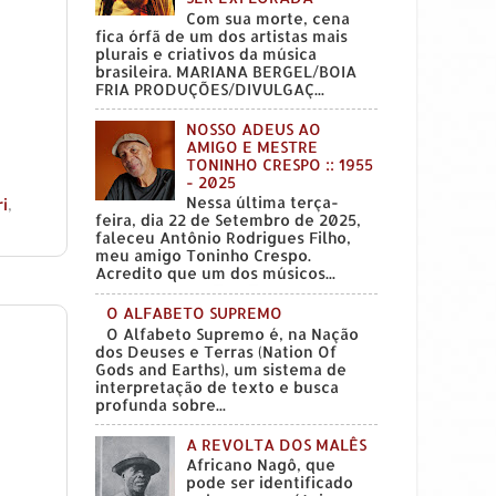
Com sua morte, cena
fica órfã de um dos artistas mais
plurais e criativos da música
brasileira. MARIANA BERGEL/BOIA
FRIA PRODUÇÕES/DIVULGAÇ...
NOSSO ADEUS AO
AMIGO E MESTRE
TONINHO CRESPO :: 1955
- 2025
Nessa última terça-
ri
,
feira, dia 22 de Setembro de 2025,
faleceu Antônio Rodrigues Filho,
meu amigo Toninho Crespo.
Acredito que um dos músicos...
O ALFABETO SUPREMO
O Alfabeto Supremo é, na Nação
dos Deuses e Terras (Nation Of
Gods and Earths), um sistema de
interpretação de texto e busca
profunda sobre...
A REVOLTA DOS MALÊS
Africano Nagô, que
pode ser identificado