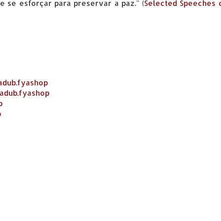
 se esforçar para preservar a paz." (
Selected Speeches o
adub.fyashop
adub.fyashop
b
b