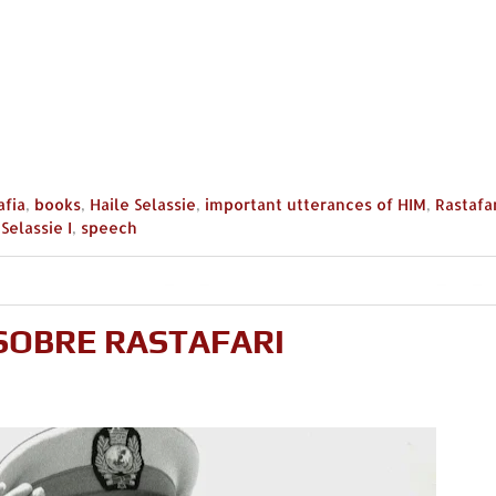
afia
,
books
,
Haile Selassie
,
important utterances of HIM
,
Rastafa
Selassie I
,
speech
 SOBRE RASTAFARI