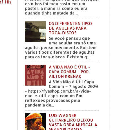
f His
os olhos foi meu rosto em um
pôster, a maneira como eu era
quando tinha metade da ...
OS DIFERENTES TIPOS
DE AGULHAS PARA
TOCA-DISCOS
Se você pensou que
uma agulha era só uma
agulha, pense novamente. Existem
vários tipos diferentes de agulhas
para os toca-discos. Existem q...
A VIDA NÃO É ÚTIL -
CAPA COMUM - POR
AILTON KRENAK
A Vida Não é Útil Capa
Comum – 7 agosto 2020
- https://fyashop.com.br/a-vida-
nao-e-util-capa-comum Em
reflexões provocadas pela
pandemia de...
LUIS WAGNER
GUITARREIRO DEIXOU
VASTA OBRA MUSICAL A
SER EXPLORADA