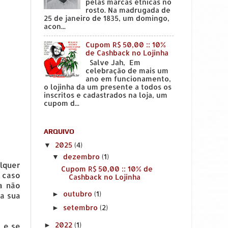
pelas marcas étnicas no
rosto. Na madrugada de
25 de janeiro de 1835, um domingo,
acon...
Cupom R$ 50,00 :: 10%
de Cashback no Lojinha
Salve Jah, Em
celebração de mais um
ano em funcionamento,
o lojinha da um presente a todos os
inscritos e cadastrados na loja, um
cupom d...
ARQUIVO
2025
(4)
▼
dezembro
(1)
▼
lquer
Cupom R$ 50,00 :: 10% de
 caso
Cashback no Lojinha
a não
outubro
(1)
►
da sua
setembro
(2)
►
2022
(1)
►
, e se