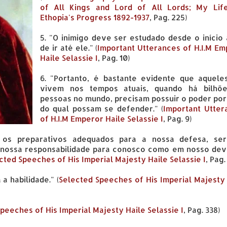
of All Kings and Lord of All Lords; My Lif
Ethopia's Progress 1892-1937
, Pag. 225)
5. "O inimigo deve ser estudado desde o início
de ir até ele." (
Important Utterances of H.I.M E
Haile Selassie I
, Pag. 10)
6. "Portanto, é bastante evidente que aquele
vivem nos tempos atuais, quando há bilhõ
pessoas no mundo, precisam possuir o poder por
do qual possam se defender." (
Important Utter
of H.I.M Emperor Haile Selassie I
, Pag. 9)
 os preparativos adequados para a nossa defesa, se
 nossa responsabilidade para conosco como em nosso dev
cted Speeches of His Imperial Majesty Haile Selassie I
, Pag.
a habilidade." (
Selected Speeches of His Imperial Majesty
peeches of His Imperial Majesty Haile Selassie I
, Pag. 338)