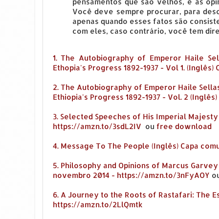
pensamentos que são velhos, e as opin
Você deve sempre procurar, para desco
apenas quando esses fatos são consis
com eles, caso contrário, você tem direi
1. The Autobiography of Emperor Haile Sell
Ethopia's Progress 1892-1937 - Vol 1. (Inglê
2. The Autobiography of Emperor Haile Sellass
Ethiopia's Progress 1892-1937 - Vol. 2 (Inglê
3. Selected Speeches of His Imperial Majesty
https://amzn.to/3sdL2IV
ou
free download
4. Message To The People (Inglês) Capa comu
5. Philosophy and Opinions of Marcus Garvey 
novembro 2014 - https://amzn.to/3nFyAOY
o
6. A Journey to the Roots of Rastafari: The E
https://amzn.to/2LlQmtk