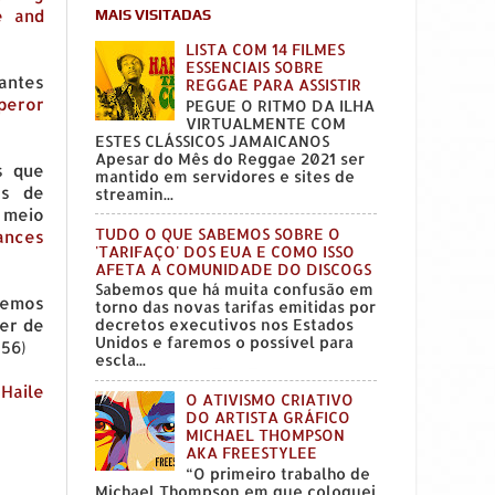
e and
MAIS VISITADAS
LISTA COM 14 FILMES
ESSENCIAIS SOBRE
 antes
REGGAE PARA ASSISTIR
mperor
PEGUE O RITMO DA ILHA
VIRTUALMENTE COM
ESTES CLÁSSICOS JAMAICANOS
Apesar do Mês do Reggae 2021 ser
s que
mantido em servidores e sites de
es de
streamin...
 meio
TUDO O QUE SABEMOS SOBRE O
ances
'TARIFAÇO' DOS EUA E COMO ISSO
AFETA A COMUNIDADE DO DISCOGS
Sabemos que há muita confusão em
remos
torno das novas tarifas emitidas por
er de
decretos executivos nos Estados
Unidos e faremos o possível para
 56)
escla...
 Haile
O ATIVISMO CRIATIVO
DO ARTISTA GRÁFICO
MICHAEL THOMPSON
AKA FREESTYLEE
“O primeiro trabalho de
Michael Thompson em que coloquei