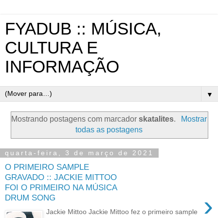
FYADUB :: MÚSICA,
CULTURA E
INFORMAÇÃO
▼
Mostrando postagens com marcador
skatalites
.
Mostrar
todas as postagens
quarta-feira, 3 de março de 2021
O PRIMEIRO SAMPLE
GRAVADO :: JACKIE MITTOO
FOI O PRIMEIRO NA MÚSICA
›
DRUM SONG
Jackie Mittoo Jackie Mittoo fez o primeiro sample